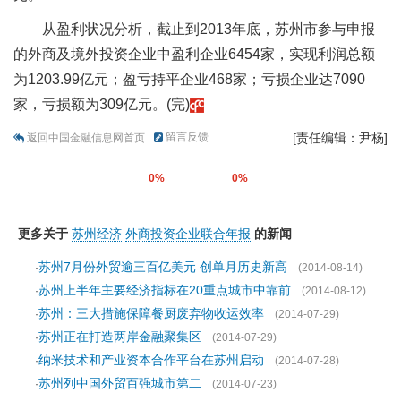
从盈利状况分析，截止到2013年底，苏州市参与申报
的外商及境外投资企业中盈利企业6454家，实现利润总额
为1203.99亿元；盈亏持平企业468家；亏损企业达7090
家，亏损额为309亿元。(完)
留言反馈
[责任编辑：尹杨]
返回中国金融信息网首页
0%
0%
更多关于
苏州经济
外商投资企业联合年报
的新闻
苏州7月份外贸逾三百亿美元 创单月历史新高
·
(2014-08-14)
苏州上半年主要经济指标在20重点城市中靠前
·
(2014-08-12)
苏州：三大措施保障餐厨废弃物收运效率
·
(2014-07-29)
苏州正在打造两岸金融聚集区
·
(2014-07-29)
纳米技术和产业资本合作平台在苏州启动
·
(2014-07-28)
苏州列中国外贸百强城市第二
·
(2014-07-23)