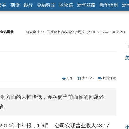
债券
期货
银行
金融科技
区块链
新华丝路
新华信用
新
全站导航
济安金信：中国基金市场数据分析周报（2020. 08.17—2020.08.21）
【见·闻】疫情下，新加坡旅游业步履维艰
记者手记：疫情下的香港零售业如何浴火重生？
【见·闻】疫情下一家香港传统零售商的转型突围之旅
济安金信：中国基金市场数据分析周报（2020. 07.27—2020.07.31）
【新华财经调查】同业存单、结构性存款玩起“跷跷板” 结构性失衡
在“隐秘的角落”
央行公开市场净投放300亿元 短端资金利率明显下行
打印
大
中
小
我要评论
基本面及股市双轮冲击 债市回调十年期债表现最弱
沥青期货连续两日涨逾3% 沪银及两粕涨势喜人
利润方面的大幅降低，金融街当前面临的问题还
恒生聚源：北斗收官之星发射成功，全产业链解析
缺。
14年半年报，1-6月，公司实现营业收入43.17