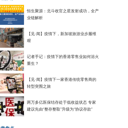
恒生聚源：北斗收官之星发射成功，全产
业链解析
【见·闻】疫情下，新加坡旅游业步履维
艰
记者手记：疫情下的香港零售业如何浴火
重生？
【见·闻】疫情下一家香港传统零售商的
转型突围之旅
两万多亿医保结存处于低收益状态 专家
建议先由“整存整取”升级为“协议存款”