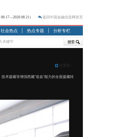
7—2020.08.21）
返回中国金融信息网首页
社会热点
热点专题
分析专栏
？
突围之旅
7—2020.07.31）
跷跷板” 结构性失衡藏
分享到：
显下行
、技术援藏等增强西藏“造血”能力的全面援藏转
现最弱
人
解析