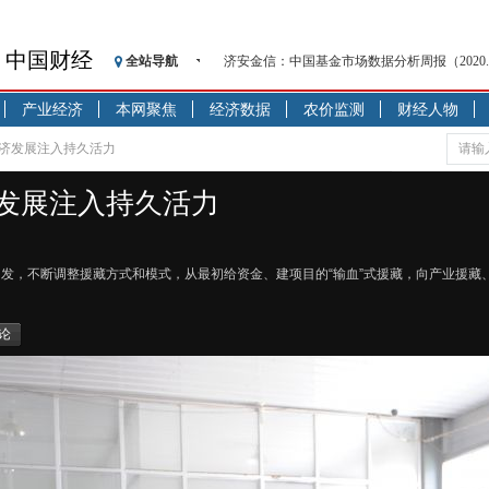
中国财经
全站导航
济安金信：中国基金市场数据分析周报（2020. 08.1
【见·闻】疫情下，新加坡旅游业步履维艰
产业经济
本网聚焦
经济数据
农价监测
财经人物
记者手记：疫情下的香港零售业如何浴火重生
【见·闻】疫情下一家香港传统零售商的转型
经济发展注入持久活力
济安金信：中国基金市场数据分析周报（2020. 07.2
发展注入持久活力
【新华财经调查】同业存单、结构性存款玩起“
在“隐秘的角落”
央行公开市场净投放300亿元 短端资金利率明
出发，不断调整援藏方式和模式，从最初给资金、建项目的“输血”式援藏，向产业援藏
基本面及股市双轮冲击 债市回调十年期债表
沥青期货连续两日涨逾3% 沪银及两粕涨势喜
论
恒生聚源：北斗收官之星发射成功，全产业链