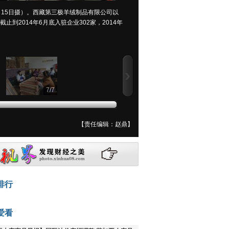
15日摄）。西藏第三极羊绒制品有限公司以
到2014年6月底入驻企业302家，2014年
7
/
7
【责任编辑：赵鼎】
排行
爱看