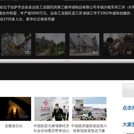
在位于拉萨市达孜县达孜工业园区的第三极羊绒制品有限公司羊绒分梳车间工作（8月
合作联盟，年产值5000万元。达孜工业园区是江苏省镇江市于2002年援助创建的，截止
业3700多人次。新华社记者徐亮摄
3
/
7
4
/
7
5
/
7
6
/
7
点击
大家
吉隆坡日出
中国疫苗为柬埔寨经济
中国政府援助老挝第六
社会活动重启带来信心
批新冠疫苗抵达万象