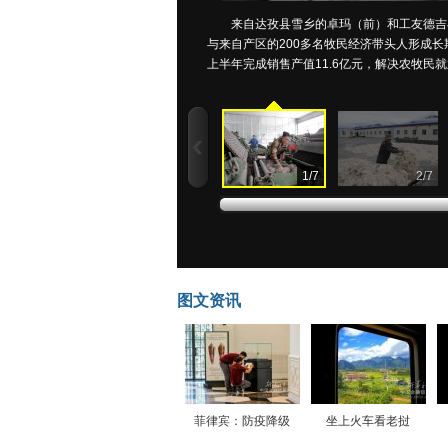
来自达孜县雪乡的卓玛（前）和工友德吉
与来自产区的200多名牧民经济带头人形成长期
上半年完成销售产值11.6亿元，解决农牧民就
1
/
7
2
/
7
图文资讯
菲律宾：防疫降级
坐上火车看老挝