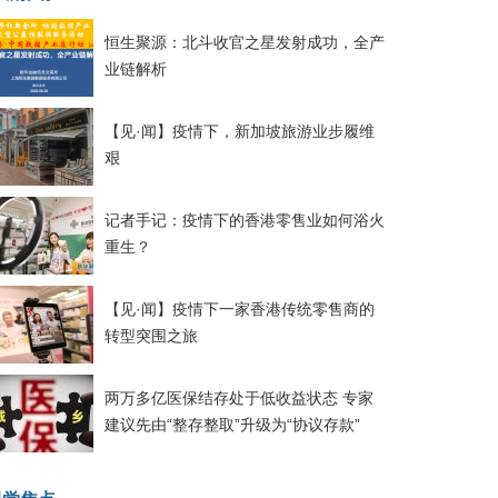
恒生聚源：北斗收官之星发射成功，全产
业链解析
【见·闻】疫情下，新加坡旅游业步履维
艰
记者手记：疫情下的香港零售业如何浴火
重生？
【见·闻】疫情下一家香港传统零售商的
转型突围之旅
两万多亿医保结存处于低收益状态 专家
建议先由“整存整取”升级为“协议存款”