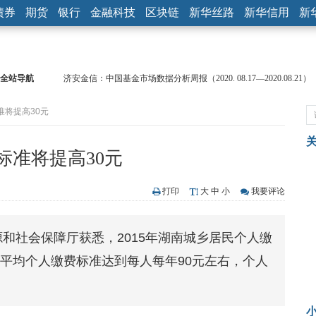
债券
期货
银行
金融科技
区块链
新华丝路
新华信用
新
全站导航
济安金信：中国基金市场数据分析周报（2020. 08.17—2020.08.21）
【见·闻】疫情下，新加坡旅游业步履维艰
准将提高30元
记者手记：疫情下的香港零售业如何浴火重生？
【见·闻】疫情下一家香港传统零售商的转型突围之旅
济安金信：中国基金市场数据分析周报（2020. 07.27—2020.07.31）
标准将提高30元
【新华财经调查】同业存单、结构性存款玩起“跷跷板” 结构性失衡
在“隐秘的角落”
央行公开市场净投放300亿元 短端资金利率明显下行
打印
大
中
小
我要评论
基本面及股市双轮冲击 债市回调十年期债表现最弱
沥青期货连续两日涨逾3% 沪银及两粕涨势喜人
源和社会保障厅获悉，2015年湖南城乡居民个人缴
恒生聚源：北斗收官之星发射成功，全产业链解析
全省平均个人缴费标准达到每人每年90元左右，个人