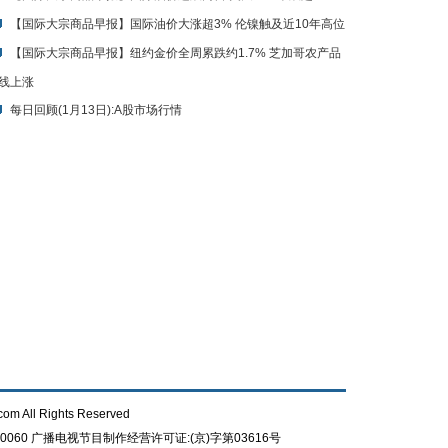
【国际大宗商品早报】国际油价大涨超3% 伦镍触及近10年高位
【国际大宗商品早报】纽约金价全周累跌约1.7% 芝加哥农产品
线上涨
每日回顾(1月13日):A股市场行情
com All Rights Reserved
0060
广播电视节目制作经营许可证:(京)字第03616号