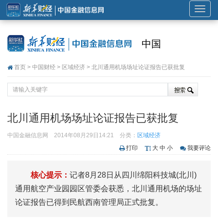
展
开
或
中国
折
叠
首页
>
中国财经
>
区域经济
> 北川通用机场场址论证报告已获批复
导
航
北川通用机场场址论证报告已获批复
中国金融信息网
2014年08月29日14:21
分类：
区域经济
打印
大
中
小
我要评论
核心提示：
记者8月28日从四川绵阳科技城(北川)
通用航空产业园园区管委会获悉，北川通用机场的场址
论证报告已得到民航西南管理局正式批复。