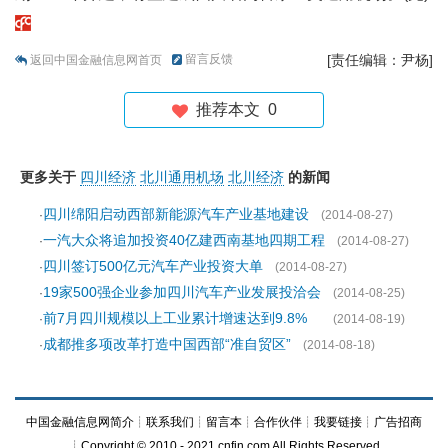
留言反馈
[责任编辑：尹杨]
返回中国金融信息网首页
推荐本文
0
更多关于
四川经济
北川通用机场
北川经济
的新闻
四川绵阳启动西部新能源汽车产业基地建设
·
(2014-08-27)
一汽大众将追加投资40亿建西南基地四期工程
·
(2014-08-27)
四川签订500亿元汽车产业投资大单
·
(2014-08-27)
19家500强企业参加四川汽车产业发展投洽会
·
(2014-08-25)
前7月四川规模以上工业累计增速达到9.8%
·
(2014-08-19)
成都推多项改革打造中国西部“准自贸区”
·
(2014-08-18)
中国金融信息网简介
┊
联系我们
┊
留言本
┊
合作伙伴
┊
我要链接
┊
广告招商
┊Copyright © 2010 - 2021 cnfin.com All Rights Reserved