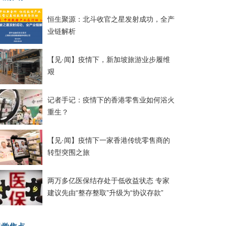
恒生聚源：北斗收官之星发射成功，全产
业链解析
【见·闻】疫情下，新加坡旅游业步履维
艰
记者手记：疫情下的香港零售业如何浴火
重生？
【见·闻】疫情下一家香港传统零售商的
转型突围之旅
两万多亿医保结存处于低收益状态 专家
建议先由“整存整取”升级为“协议存款”