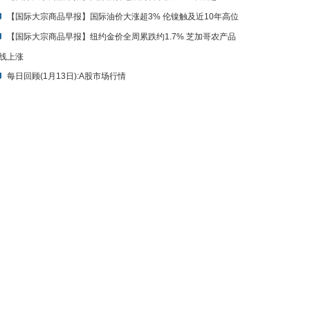
【国际大宗商品早报】国际油价大涨超3% 伦镍触及近10年高位
【国际大宗商品早报】纽约金价全周累跌约1.7% 芝加哥农产品
线上涨
每日回顾(1月13日):A股市场行情