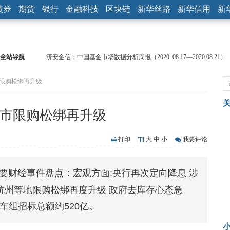
债券
期货
银行
金融科技
区块链
新华丝路
新华信用
新
全站导航
济安金信：中国基金市场数据分析周报（2020. 08.17—2020.08.21）
【见·闻】疫情下，新加坡旅游业步履维艰
市限购松绑再升级
记者手记：疫情下的香港零售业如何浴火重生？
【见·闻】疫情下一家香港传统零售商的转型突围之旅
济安金信：中国基金市场数据分析周报（2020. 07.27—2020.07.31）
楼市限购松绑再升级
【新华财经调查】同业存单、结构性存款玩起“跷跷板” 结构性失衡
在“隐秘的角落”
央行公开市场净投放300亿元 短端资金利率明显下行
打印
大
中
小
我要评论
基本面及股市双轮冲击 债市回调十年期债表现最弱
沥青期货连续两日涨逾3% 沪银及两粕涨势喜人
国内重要财经事件盘点：宏观方面:央行再次定向降息 涉
恒生聚源：北斗收官之星发射成功，全产业链解析
杭州等地限购松绑再度升级 政府去库存心态急
车组招标总额约520亿。