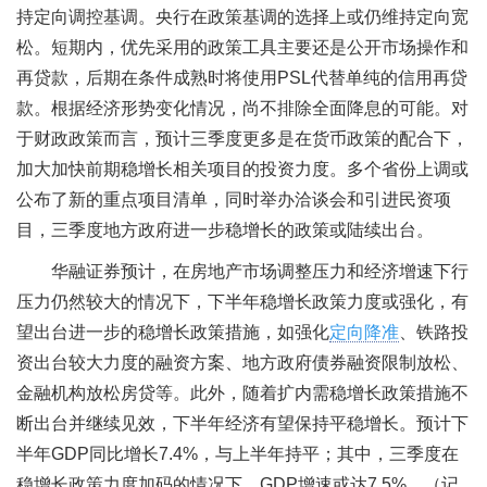
持定向调控基调。央行在政策基调的选择上或仍维持定向宽
松。短期内，优先采用的政策工具主要还是公开市场操作和
再贷款，后期在条件成熟时将使用PSL代替单纯的信用再贷
款。根据经济形势变化情况，尚不排除全面降息的可能。对
于财政政策而言，预计三季度更多是在货币政策的配合下，
加大加快前期稳增长相关项目的投资力度。多个省份上调或
公布了新的重点项目清单，同时举办洽谈会和引进民资项
目，三季度地方政府进一步稳增长的政策或陆续出台。
华融证券预计，在房地产市场调整压力和经济增速下行
压力仍然较大的情况下，下半年稳增长政策力度或强化，有
望出台进一步的稳增长政策措施，如强化
定向降准
、铁路投
资出台较大力度的融资方案、地方政府债券融资限制放松、
金融机构放松房贷等。此外，随着扩内需稳增长政策措施不
断出台并继续见效，下半年经济有望保持平稳增长。预计下
半年GDP同比增长7.4%，与上半年持平；其中，三季度在
稳增长政策力度加码的情况下，GDP增速或达7.5%。（记