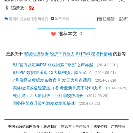
者 赵静扬）
留言反馈
[责任编辑：彭桦]
返回中国金融信息网首页
推荐本文
0
更多关于
宏观经济数据
经济下行压力
8月PMI
稳增长措施
的新闻
8月官方及汇丰PMI双双回落 “降息”之声再起
·
(2014-09-01)
8月PMI数据难乐观 13大机构预计降至51.2
·
(2014-09-01)
7月份经济数据发布收官 引发三大焦点话题
·
(2014-08-29)
实体经济减速经营压力增 考量新常态下货币抉择
·
(2014-08-29)
统计局：四大原因致工业利润较快增长
·
(2014-08-28)
国务院督查升级将激发稳增长提速
·
(2014-08-22)
中国金融信息网简介
┊
联系我们
┊
留言本
┊
合作伙伴
┊
我要链接
┊
广告招商