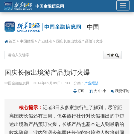
展
开
或
中国
折
叠
首页
>
中国财经
>
产业经济
> 国庆长假出境游产品预订火爆
导
航
国庆长假出境游产品预订火爆
中国金融信息网
2014年09月09日11:03
分类：
产业经济
打印
大
中
小
我要评论
核心提示：
记者8日从多家旅行社了解到，尽管距
离国庆长假还有三周，但各旅行社针对长假推出的中短
途出境游产品预订火爆，长线产品也基本进入到最后的
收客阶段，业内预测今年国庆长假的出境游人数将创同