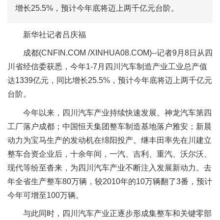
增长25.5%，预计今年底将迈上两千亿元台阶。
新华社记者吕庆福
成都(CNFIN.COM /XINHUA08.COM)--记者9月8日从四
川省经信委获悉，今年1-7月四川汽车制造产业工业总产值
达1339亿元，同比增长25.5%，预计今年底将迈上两千亿元
台阶。
今年以来，四川汽车产业持续快速发展。神龙汽车第四
工厂落户成都；中国恒天集团整车制造基地落户雅安；新晨
动力为宝马生产的发动机在绵阳投产。继丰田率先在川建立
整车合资企业后，十余年间，一汽、吉利、重汽、沃尔沃、
现代等纷至沓来，为四川汽车产业不断注入发展新动力。去
年全省生产整车80万辆，较2010年的10万辆翻了3番，预计
今年可增至100万辆。
与此同时，四川汽车产业正逐步形成集整车和关键零部