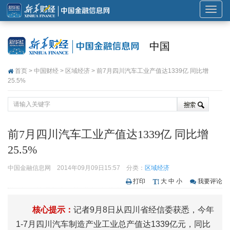
展
开
或
中国
折
叠
首页
>
中国财经
>
区域经济
> 前7月四川汽车工业产值达1339亿 同比增
导
25.5%
航
前7月四川汽车工业产值达1339亿 同比增
25.5%
中国金融信息网
2014年09月09日15:57
分类：
区域经济
打印
大
中
小
我要评论
核心提示：
记者9月8日从四川省经信委获悉，今年
1-7月四川汽车制造产业工业总产值达1339亿元，同比