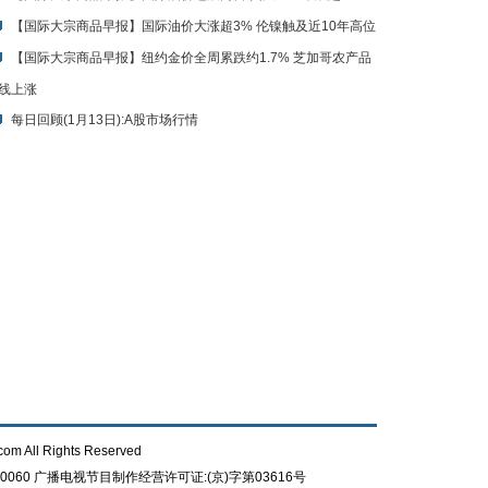
【国际大宗商品早报】国际油价大涨超3% 伦镍触及近10年高位
【国际大宗商品早报】纽约金价全周累跌约1.7% 芝加哥农产品
线上涨
每日回顾(1月13日):A股市场行情
com All Rights Reserved
0060
广播电视节目制作经营许可证:(京)字第03616号