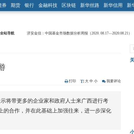
债券
期货
银行
金融科技
区块链
新华丝路
新华信用
新
全站导航
济安金信：中国基金市场数据分析周报（2020. 08.17—2020.08.21）
【见·闻】疫情下，新加坡旅游业步履维艰
记者手记：疫情下的香港零售业如何浴火重生？
【见·闻】疫情下一家香港传统零售商的转型突围之旅
济安金信：中国基金市场数据分析周报（2020. 07.27—2020.07.31）
游
【新华财经调查】同业存单、结构性存款玩起“跷跷板” 结构性失衡
在“隐秘的角落”
央行公开市场净投放300亿元 短端资金利率明显下行
打印
大
中
小
我要评论
基本面及股市双轮冲击 债市回调十年期债表现最弱
沥青期货连续两日涨逾3% 沪银及两粕涨势喜人
表示将带更多的企业家和政府人士来广西进行考
恒生聚源：北斗收官之星发射成功，全产业链解析
上的合作，并在此基础上加强往来，进一步深化