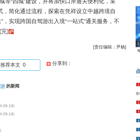
城等“四城”建设，并将加快口岸通关便利化，采
方式，简化通过流程，探索在凭祥设立中越跨境自
”，实现跨国自驾游出入境“一站式”通关服务，不
完)
1
[责任编辑：尹杨]
分享到：
推荐本文
0
1
驾游
的新闻
全
2
4-09-18)
3
4-09-18)
4
)
5
6