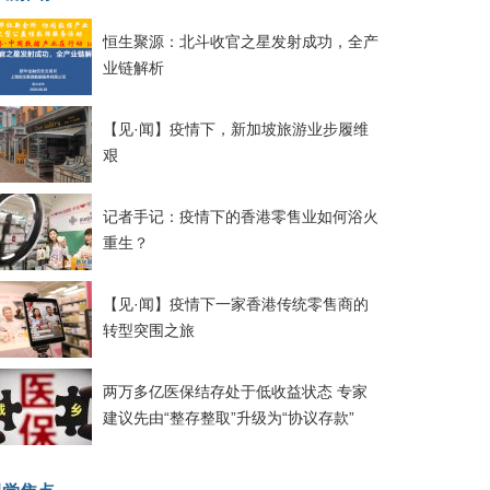
恒生聚源：北斗收官之星发射成功，全产
业链解析
【见·闻】疫情下，新加坡旅游业步履维
艰
记者手记：疫情下的香港零售业如何浴火
重生？
【见·闻】疫情下一家香港传统零售商的
转型突围之旅
两万多亿医保结存处于低收益状态 专家
建议先由“整存整取”升级为“协议存款”