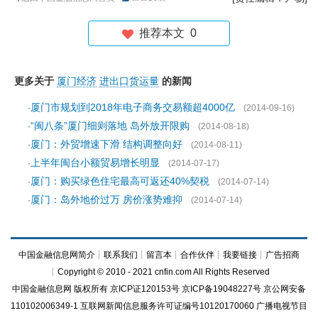
推荐本文
0
更多关于
厦门经济
进出口货运量
的新闻
厦门市规划到2018年电子商务交易额超4000亿
·
(2014-09-16)
“闽八条”厦门细则落地 岛外放开限购
·
(2014-08-18)
厦门：外贸增速下滑 结构调整向好
·
(2014-08-11)
上半年闽台小额贸易增长明显
·
(2014-07-17)
厦门：购买绿色住宅最高可返还40%契税
·
(2014-07-14)
厦门：岛外地价过万 房价涨势难抑
·
(2014-07-14)
中国金融信息网简介
┊
联系我们
┊
留言本
┊
合作伙伴
┊
我要链接
┊
广告招商
┊Copyright © 2010 - 2021 cnfin.com All Rights Reserved
中国金融信息网
版权所有
京ICP证120153号
京ICP备19048227号 京公网安备
110102006349-1 互联网新闻信息服务许可证编号10120170060
广播电视节目