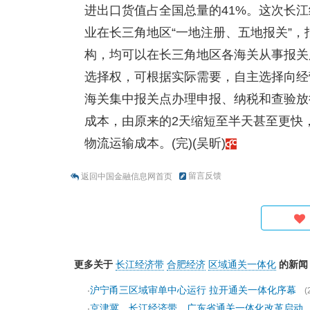
进出口货值占全国总量的41%。这次长
业在长三角地区“一地注册、五地报关”
构，均可以在长三角地区各海关从事报关
选择权，可根据实际需要，自主选择向经
海关集中报关点办理申报、纳税和查验放
成本，由原来的2天缩短至半天甚至更快，
物流运输成本。(完)(吴昕)
留言反馈
返回中国金融信息网首页
更多关于
长江经济带
合肥经济
区域通关一体化
的新闻
沪宁甬三区域审单中心运行 拉开通关一体化序幕
·
(
京津冀、长江经济带、广东省通关一体化改革启动
·