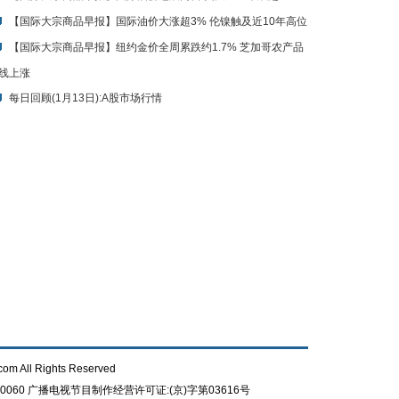
【国际大宗商品早报】国际油价大涨超3% 伦镍触及近10年高位
【国际大宗商品早报】纽约金价全周累跌约1.7% 芝加哥农产品
线上涨
每日回顾(1月13日):A股市场行情
com All Rights Reserved
0060
广播电视节目制作经营许可证:(京)字第03616号