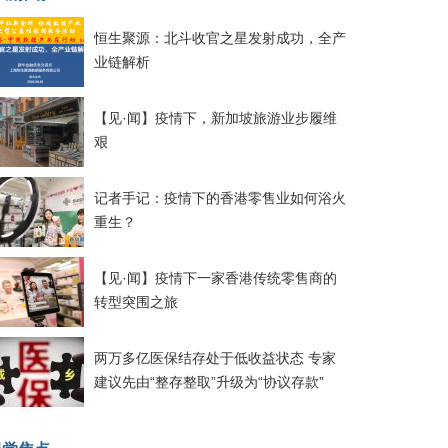
恒生聚源：北斗收官之星发射成功，全产
业链解析
【见·闻】疫情下，新加坡旅游业步履维
艰
记者手记：疫情下的香港零售业如何浴火
重生？
【见·闻】疫情下一家香港传统零售商的
转型突围之旅
两万多亿医保结存处于低收益状态 专家
建议先由“整存整取”升级为“协议存款”