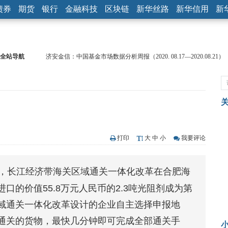
债券
期货
银行
金融科技
区块链
新华丝路
新华信用
新
全站导航
济安金信：中国基金市场数据分析周报（2020. 08.17—2020.08.21）
【见·闻】疫情下，新加坡旅游业步履维艰
记者手记：疫情下的香港零售业如何浴火重生？
【见·闻】疫情下一家香港传统零售商的转型突围之旅
济安金信：中国基金市场数据分析周报（2020. 07.27—2020.07.31）
【新华财经调查】同业存单、结构性存款玩起“跷跷板” 结构性失衡
在“隐秘的角落”
央行公开市场净投放300亿元 短端资金利率明显下行
打印
大
中
小
我要评论
基本面及股市双轮冲击 债市回调十年期债表现最弱
沥青期货连续两日涨逾3% 沪银及两粕涨势喜人
日，长江经济带海关区域通关一体化改革在合肥海
恒生聚源：北斗收官之星发射成功，全产业链解析
的价值55.8万元人民币的2.3吨光阻剂成为第
域通关一体化改革设计的企业自主选择申报地
通关的货物，最快几分钟即可完成全部通关手