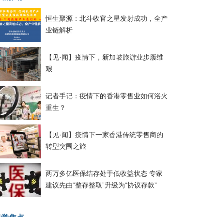
恒生聚源：北斗收官之星发射成功，全产
业链解析
【见·闻】疫情下，新加坡旅游业步履维
艰
记者手记：疫情下的香港零售业如何浴火
重生？
【见·闻】疫情下一家香港传统零售商的
转型突围之旅
两万多亿医保结存处于低收益状态 专家
建议先由“整存整取”升级为“协议存款”