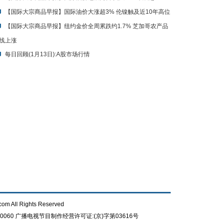
【国际大宗商品早报】国际油价大涨超3% 伦镍触及近10年高位
【国际大宗商品早报】纽约金价全周累跌约1.7% 芝加哥农产品
线上涨
每日回顾(1月13日):A股市场行情
com All Rights Reserved
0060
广播电视节目制作经营许可证:(京)字第03616号