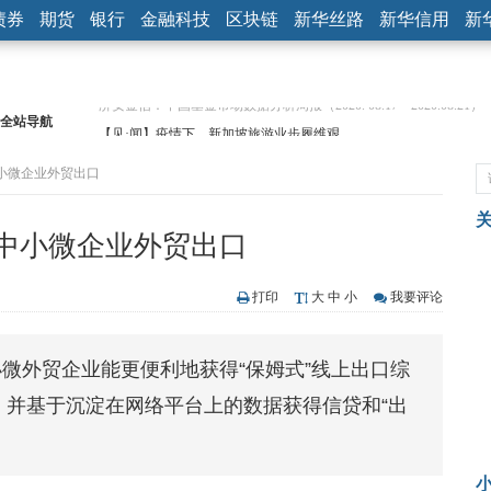
债券
期货
银行
金融科技
区块链
新华丝路
新华信用
新
全站导航
【见·闻】疫情下，新加坡旅游业步履维艰
记者手记：疫情下的香港零售业如何浴火重生？
小微企业外贸出口
【见·闻】疫情下一家香港传统零售商的转型突围之旅
济安金信：中国基金市场数据分析周报（2020. 07.27—2020.07.31）
【新华财经调查】同业存单、结构性存款玩起“跷跷板” 结构性失衡
中小微企业外贸出口
在“隐秘的角落”
央行公开市场净投放300亿元 短端资金利率明显下行
基本面及股市双轮冲击 债市回调十年期债表现最弱
打印
大
中
小
我要评论
沥青期货连续两日涨逾3% 沪银及两粕涨势喜人
恒生聚源：北斗收官之星发射成功，全产业链解析
微外贸企业能更便利地获得“保姆式”线上出口综
济安金信：中国基金市场数据分析周报（2020. 08.17—2020.08.21）
，并基于沉淀在网络平台上的数据获得信贷和“出