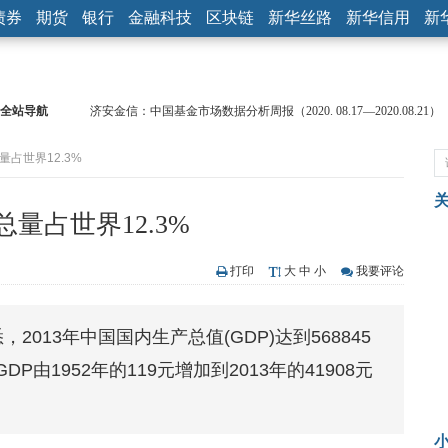
债券
期货
银行
金融科技
区块链
新华丝路
新华信用
新
全站导航
济安金信：中国基金市场数据分析周报（2020. 08.17—2020.08.21）
【见·闻】疫情下，新加坡旅游业步履维艰
量占世界12.3%
记者手记：疫情下的香港零售业如何浴火重生？
【见·闻】疫情下一家香港传统零售商的转型突围之旅
济安金信：中国基金市场数据分析周报（2020. 07.27—2020.07.31）
量占世界12.3%
【新华财经调查】同业存单、结构性存款玩起“跷跷板” 结构性失衡
在“隐秘的角落”
央行公开市场净投放300亿元 短端资金利率明显下行
打印
大
中
小
我要评论
基本面及股市双轮冲击 债市回调十年期债表现最弱
沥青期货连续两日涨逾3% 沪银及两粕涨势喜人
2013年中国国内生产总值(GDP)达到568845
恒生聚源：北斗收官之星发射成功，全产业链解析
P由1952年的119元增加到2013年的41908元