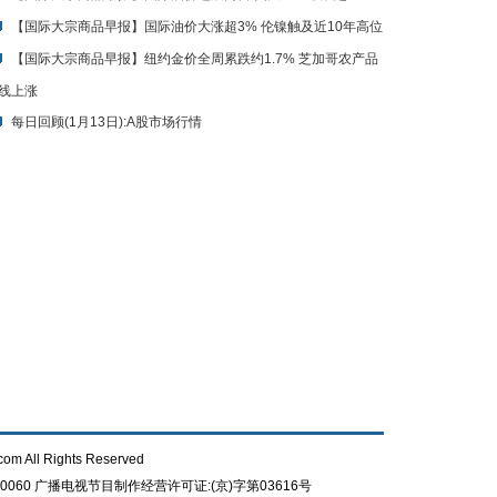
【国际大宗商品早报】国际油价大涨超3% 伦镍触及近10年高位
【国际大宗商品早报】纽约金价全周累跌约1.7% 芝加哥农产品
线上涨
每日回顾(1月13日):A股市场行情
com All Rights Reserved
0060
广播电视节目制作经营许可证:(京)字第03616号