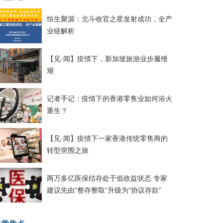
恒生聚源：北斗收官之星发射成功，全产
业链解析
【见·闻】疫情下，新加坡旅游业步履维
艰
记者手记：疫情下的香港零售业如何浴火
重生？
【见·闻】疫情下一家香港传统零售商的
转型突围之旅
两万多亿医保结存处于低收益状态 专家
建议先由“整存整取”升级为“协议存款”