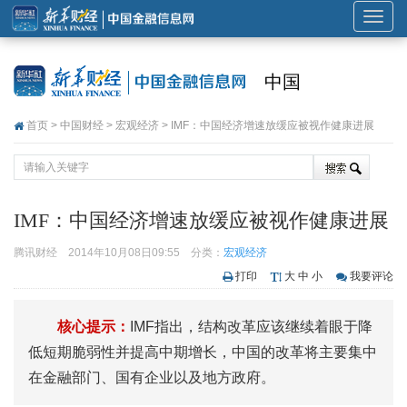
展
开
或
中国
折
叠
首页
>
中国财经
>
宏观经济
> IMF：中国经济增速放缓应被视作健康进展
导
航
IMF：中国经济增速放缓应被视作健康进展
腾讯财经
2014年10月08日09:55
分类：
宏观经济
打印
大
中
小
我要评论
核心提示：
IMF指出，结构改革应该继续着眼于降
低短期脆弱性并提高中期增长，中国的改革将主要集中
在金融部门、国有企业以及地方政府。