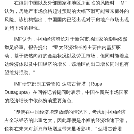
在谈到中国以及外部国家和地区所面临的风险时，IMF
认为，房地产市场价格超过预期的大幅下滑可能带来额外的
风险。该机构指出，中国国内已经出现对于房地产市场出现
剧烈下滑的担忧。
IMF认为，中国经济增长对于新兴市场国家的影响依然
举足轻重。报告提出，“亚太经济增长将主要由内需所驱
动，基于依然向好的金融状况以及劳工市场，但同时随着发
达经济体以及中国经济的增长，该地区的出口增长同时也有
望维持强劲。”
IMF研究部副主管鲁帕·达塔古普塔（Rupa
Duttagupta）在回答记者提问时表示，中国在新兴市场国家
的经济增长中依然扮演重要角色。
“即使在中国经济增速放缓的情况下，考虑到中国经济
占全球经济的比重之大，因此即便是小幅的经济增速下滑，
也将在未来对新兴市场增速带来显著影响。” 达塔古普塔