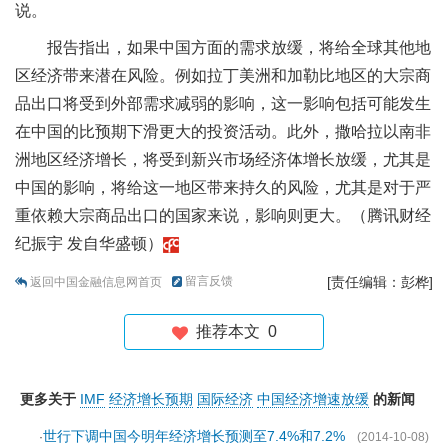
说。
报告指出，如果中国方面的需求放缓，将给全球其他地
区经济带来潜在风险。例如拉丁美洲和加勒比地区的大宗商
品出口将受到外部需求减弱的影响，这一影响包括可能发生
在中国的比预期下滑更大的投资活动。此外，撒哈拉以南非
洲地区经济增长，将受到新兴市场经济体增长放缓，尤其是
中国的影响，将给这一地区带来持久的风险，尤其是对于严
重依赖大宗商品出口的国家来说，影响则更大。（腾讯财经
纪振宇 发自华盛顿）
留言反馈
[责任编辑：彭桦]
返回中国金融信息网首页
推荐本文
0
更多关于
IMF
经济增长预期
国际经济
中国经济增速放缓
的新闻
世行下调中国今明年经济增长预测至7.4%和7.2%
·
(2014-10-08)