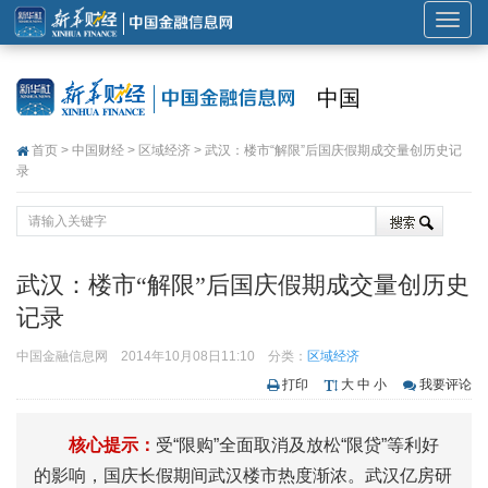
展
开
或
中国
折
叠
首页
>
中国财经
>
区域经济
> 武汉：楼市“解限”后国庆假期成交量创历史记
导
录
航
武汉：楼市“解限”后国庆假期成交量创历史
记录
中国金融信息网
2014年10月08日11:10
分类：
区域经济
打印
大
中
小
我要评论
核心提示：
受“限购”全面取消及放松“限贷”等利好
的影响，国庆长假期间武汉楼市热度渐浓。武汉亿房研