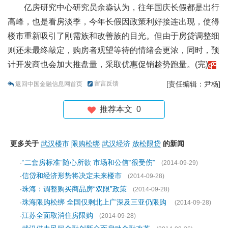
亿房研究中心研究员余淼认为，往年国庆长假都是出行
高峰，也是看房淡季，今年长假因政策利好接连出现，使得
楼市重新吸引了刚需族和改善族的目光。但由于房贷调整细
则还未最终敲定，购房者观望等待的情绪会更浓，同时，预
计开发商也会加大推盘量，采取优惠促销趁势跑量。(完)
留言反馈
[责任编辑：尹杨]
返回中国金融信息网首页
推荐本文
0
更多关于
武汉楼市
限购松绑
武汉经济
放松限贷
的新闻
“二套房标准”随心所欲 市场和公信“很受伤”
·
(2014-09-29)
信贷和经济形势将决定未来楼市
·
(2014-09-28)
珠海：调整购买商品房“双限”政策
·
(2014-09-28)
珠海限购松绑 全国仅剩北上广深及三亚仍限购
·
(2014-09-28)
江苏全面取消住房限购
·
(2014-09-28)