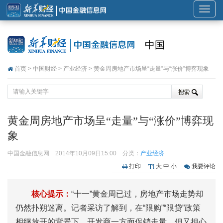
展
开
或
中国
折
叠
首页
>
中国财经
>
产业经济
> 黄金周房地产市场呈“走量”与“涨价”博弈现象
导
航
黄金周房地产市场呈“走量”与“涨价”博弈现
象
中国金融信息网
2014年10月09日15:00
分类：
产业经济
打印
大
中
小
我要评论
核心提示：
“十一”黄金周已过，房地产市场走势却
仍然扑朔迷离。记者采访了解到，在“限购”“限贷”政策
相继放开的背景下，开发商一方面促销走量，但又担心