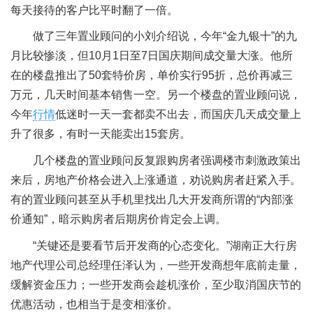
每天接待的客户比平时翻了一倍。
做了三年置业顾问的小刘介绍说，今年“金九银十”的九
月比较惨淡，但10月1日至7日国庆期间成交量大涨。他所
在的楼盘推出了50套特价房，单价实行95折，总价再减三
万元，几天时间基本销售一空。另一个楼盘的置业顾问说，
今年
行情
低迷时一天一套都卖不出去，而国庆几天成交量上
升了很多，有时一天能卖出15套房。
几个楼盘的置业顾问反复跟购房者强调楼市刺激政策出
来后，房地产价格会进入上涨通道，劝说购房者赶紧入手。
有的置业顾问甚至从手机里找出几大开发商所谓的“内部涨
价通知”，暗示购房者后期房价肯定会上调。
“关键还是要看节后开发商的心态变化。”湖南正大行房
地产代理公司总经理任泽认为，一些开发商想年底前走量，
缓解资金压力；一些开发商会趁机涨价，至少取消国庆节的
优惠活动，也相当于是变相涨价。