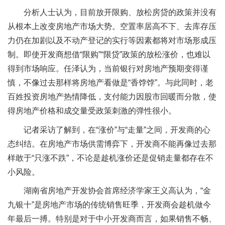
分析人士认为，目前放开限购、放松房贷的政策并没有
从根本上改变房地产市场大势。空置率居高不下、去库存压
力仍在加剧以及不动产登记的实行等因素都将对市场形成压
制。即使开发商想借“限购”“限贷”政策的放松涨价，也难以
得到市场响应。任泽认为，当前银行对房地产预期变得谨
慎，不像过去那样将房地产看做是“香饽饽”。与此同时，老
百姓投资房地产热情降低，支付能力因股市回暖而分散，使
得房地产价格和成交量受政策刺激的弹性很小。
记者采访了解到，在“涨价”与“走量”之间，开发商的心
态纠结。在房地产市场供需博弈下，开发商不能再像过去那
样敢于“只涨不跌”，不论是趁机涨价还是促销走量都存在不
小风险。
湖南省房地产开发协会首席经济学家王义高认为，“金
九银十”是房地产市场的传统销售旺季，开发商会趁机做今
年最后一搏。特别是对于中小开发商而言，如果销售不畅、