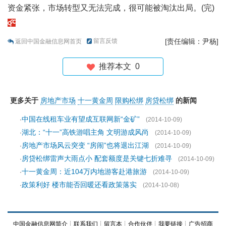
资金紧张，市场转型又无法完成，很可能被淘汰出局。(完)
留言反馈
[责任编辑：尹杨]
返回中国金融信息网首页
推荐本文
0
更多关于
房地产市场
十一黄金周
限购松绑
房贷松绑
的新闻
中国在线租车业有望成互联网新“金矿”
·
(2014-10-09)
湖北：“十一”高铁游唱主角 文明游成风尚
·
(2014-10-09)
房地产市场风云突变 “房闹”也将退出江湖
·
(2014-10-09)
房贷松绑雷声大雨点小 配套额度是关键七折难寻
·
(2014-10-09)
十一黄金周：近104万内地游客赴港旅游
·
(2014-10-09)
政策利好 楼市能否回暖还看政策落实
·
(2014-10-08)
中国金融信息网简介
┊
联系我们
┊
留言本
┊
合作伙伴
┊
我要链接
┊
广告招商