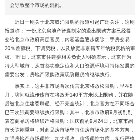
会导致整个市场的混乱。
近日一则关于北京取消限购的报道引起广泛关注，这则
报道称：“一份北京房地产智囊制定的退出限购方案已经提
交给北京市政府高层官员，内容涵盖逐步废除二手房交易
20％差额税、下调契税，以及放宽非京籍五年纳税资格的审
核。”昨日，北京市住建委相关负责人明确表示，北京作为
特大型城市，从首都功能定位和人口资源环境可持续发展的
需要出发，房地产限购政策现阶段仍将继续执行。
事实上，这并非市场首次传言北京将放松限购，早在8
月，坊间就流传该市在将放开140平方米以上限购，并在随
后被北京住建委辟谣。经不完全统计，北京官方在不同场合
已三次强调要继续执行限购：其中，北京市政府9月初刚刚
表态商品房将继续严格限购；国庆前的9月24日，北京市副
市长陈刚重申，对商品房市场坚持住房市场化的基本方向，
加强房地产市场调控，加大税收、信贷调控力度，实行严格