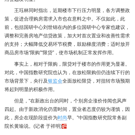
王珏林同时指出，近期楼市下行压力明显，各方调整政
策，促进合理购房需求入市也在意料之中。不仅如此，此
前，包括国研中心刘世锦在内的多位国研中心专家也建议，
调整和完善房地产信贷政策，加大对首次置业和改善性需求
的支持；大幅降低交易环节税费，鼓励梯度消费；适时放开
商品房市场“限购”“限贷”，使市场机制正常发挥作用。
事实上，相对于限购，限贷对于楼市的作用更为显著。
对此，中国指数研究院也认为，在放松限购但仍连续下行的
市场背景下，央行及
银监会
全面放松限贷，对扭转市场预期
将起到明显的积极作用。
但是，“在新政出台的同时，个别房企涨价传闻也风声
四起。由于新政消化仍需时间，置业者态度仍较为谨慎，因
此，房企在现阶段提价为
时尚
早。”中国指数研究院常务副
院长黄瑜说。(记者 于祥明)