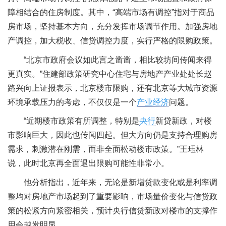
障相结合的住房制度。其中，“高端市场有调控”指对于商品
房市场，坚持基本方向，充分发挥市场调节作用。加强房地
产调控，加大税收、信贷调控力度，实行严格的限购政策。
“北京市政府会议如此言之凿凿，相比较坊间传闻来得
更真实。”住建部政策研究中心住宅与房地产产业处处长赵
路兴向上证报表示，北京楼市限购，还有北京等大城市资源
环境承载压力的考虑，不仅仅是一个
产业经济
问题。
“近期楼市政策有所调整，特别是
央行
新贷新政，对楼
市影响巨大，因此也传闻四起。但大方向仍是支持合理购房
需求，刺激潜在刚需，而非全面松动楼市政策。”王珏林
说，此时北京再全面退出限购可能性非常小。
他分析指出，近年来，无论是新增贷款变化或是利率调
整均对房地产市场起到了重要影响，市场量价变化与信贷政
策的松紧方向紧密相关，预计央行信贷新政对楼市的支撑作
用会越发明显。