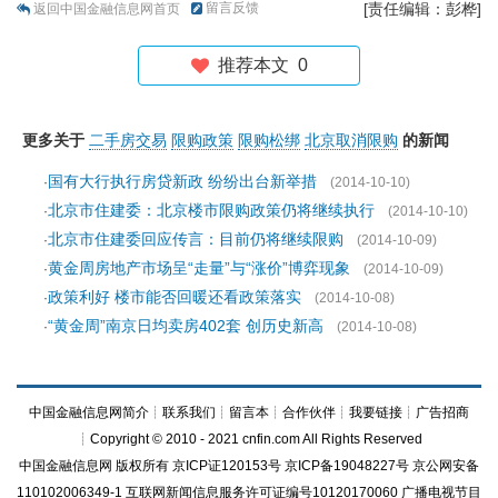
留言反馈
[责任编辑：彭桦]
返回中国金融信息网首页
推荐本文
0
更多关于
二手房交易
限购政策
限购松绑
北京取消限购
的新闻
国有大行执行房贷新政 纷纷出台新举措
·
(2014-10-10)
北京市住建委：北京楼市限购政策仍将继续执行
·
(2014-10-10)
北京市住建委回应传言：目前仍将继续限购
·
(2014-10-09)
黄金周房地产市场呈“走量”与“涨价”博弈现象
·
(2014-10-09)
政策利好 楼市能否回暖还看政策落实
·
(2014-10-08)
“黄金周”南京日均卖房402套 创历史新高
·
(2014-10-08)
中国金融信息网简介
┊
联系我们
┊
留言本
┊
合作伙伴
┊
我要链接
┊
广告招商
┊Copyright © 2010 - 2021 cnfin.com All Rights Reserved
中国金融信息网
版权所有
京ICP证120153号
京ICP备19048227号 京公网安备
110102006349-1 互联网新闻信息服务许可证编号10120170060
广播电视节目