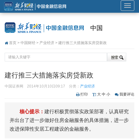
展
开
或
中国
折
叠
首页
>
中国财经
>
产业经济
> 建行推三大措施落实房贷新政
导
航
建行推三大措施落实房贷新政
中国证券网
2014年10月10日09:17
分类：
产业经济
打印
大
中
小
我要评论
核心提示：
建行积极贯彻落实政策部署，认真研究
并出台了进一步做好住房金融服务的具体措施，进一步
改进保障性安居工程建设的金融服务。