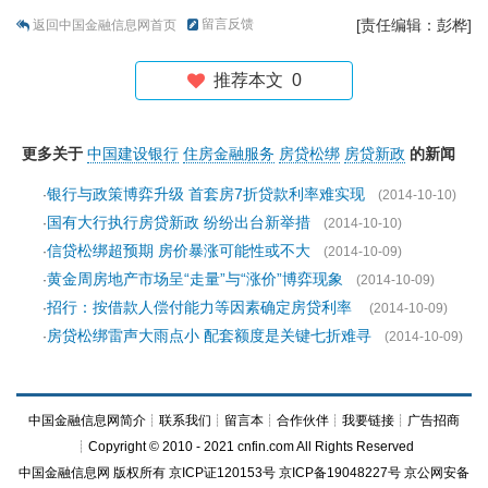
留言反馈
[责任编辑：彭桦]
返回中国金融信息网首页
推荐本文
0
更多关于
中国建设银行
住房金融服务
房贷松绑
房贷新政
的新闻
银行与政策博弈升级 首套房7折贷款利率难实现
·
(2014-10-10)
国有大行执行房贷新政 纷纷出台新举措
·
(2014-10-10)
信贷松绑超预期 房价暴涨可能性或不大
·
(2014-10-09)
黄金周房地产市场呈“走量”与“涨价”博弈现象
·
(2014-10-09)
招行：按借款人偿付能力等因素确定房贷利率
·
(2014-10-09)
房贷松绑雷声大雨点小 配套额度是关键七折难寻
·
(2014-10-09)
中国金融信息网简介
┊
联系我们
┊
留言本
┊
合作伙伴
┊
我要链接
┊
广告招商
┊Copyright © 2010 - 2021 cnfin.com All Rights Reserved
中国金融信息网
版权所有
京ICP证120153号
京ICP备19048227号 京公网安备