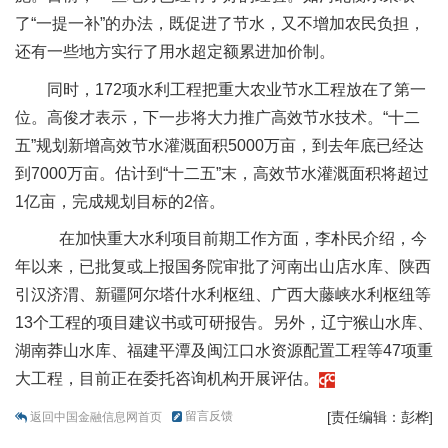
了“一提一补”的办法，既促进了节水，又不增加农民负担，
还有一些地方实行了用水超定额累进加价制。
同时，172项水利工程把重大农业节水工程放在了第一
位。高俊才表示，下一步将大力推广高效节水技术。“十二
五”规划新增高效节水灌溉面积5000万亩，到去年底已经达
到7000万亩。估计到“十二五”末，高效节水灌溉面积将超过
1亿亩，完成规划目标的2倍。
在加快重大水利项目前期工作方面，李朴民介绍，今
年以来，已批复或上报国务院审批了河南出山店水库、陕西
引汉济渭、新疆阿尔塔什水利枢纽、广西大藤峡水利枢纽等
13个工程的项目建议书或可研报告。另外，辽宁猴山水库、
湖南莽山水库、福建平潭及闽江口水资源配置工程等47项重
大工程，目前正在委托咨询机构开展评估。
留言反馈
[责任编辑：彭桦]
返回中国金融信息网首页