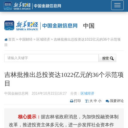
展
开
或
中国
折
叠
首页
>
中国财经
>
区域经济
> 吉林批推出总投资达1022亿元的36个示范项
导
目
航
吉林批推出总投资达1022亿元的36个示范项
目
中国金融信息网
2014年10月22日16:27
分类：
区域经济
打印
大
中
小
我要评论
核心提示：
据吉林省政府消息，为加快投融资体制
改革，推进投资主体多元化，进一步发挥社会资本作