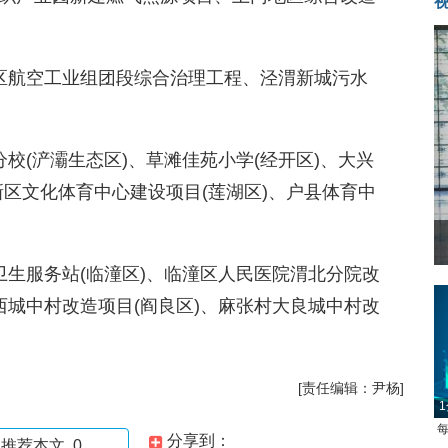
区航空工业组团段综合治理工程、泾渭新城污水
校(浐灞生态区)、草滩佳苑小学(经开区)、大兴
兴新区文化体育中心建设项目(莲湖区)、户县体育中
卫生服务站(临潼区)、临潼区人民医院渭北分院改
西城中村改造项目(阎良区)、麻张村大良城中村改
[责任编辑：尹杨]
1
每
分享到：
推荐本文
0