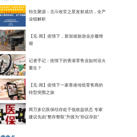
恒生聚源：北斗收官之星发射成功，全产
业链解析
【见·闻】疫情下，新加坡旅游业步履维
艰
记者手记：疫情下的香港零售业如何浴火
重生？
【见·闻】疫情下一家香港传统零售商的
转型突围之旅
两万多亿医保结存处于低收益状态 专家
建议先由“整存整取”升级为“协议存款”