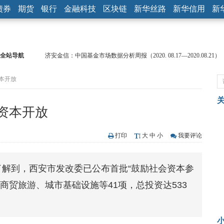
债券
期货
银行
金融科技
区块链
新华丝路
新华信用
新
全站导航
济安金信：中国基金市场数据分析周报（2020. 08.17—2020.08.21）
【见·闻】疫情下，新加坡旅游业步履维艰
资本开放
记者手记：疫情下的香港零售业如何浴火重生？
【见·闻】疫情下一家香港传统零售商的转型突围之旅
济安金信：中国基金市场数据分析周报（2020. 07.27—2020.07.31）
资本开放
【新华财经调查】同业存单、结构性存款玩起“跷跷板” 结构性失衡
在“隐秘的角落”
央行公开市场净投放300亿元 短端资金利率明显下行
打印
大
中
小
我要评论
基本面及股市双轮冲击 债市回调十年期债表现最弱
沥青期货连续两日涨逾3% 沪银及两粕涨势喜人
了解到，西安市发改委已公布首批“鼓励社会资本参
恒生聚源：北斗收官之星发射成功，全产业链解析
商贸旅游、城市基础设施等41项，总投资达533