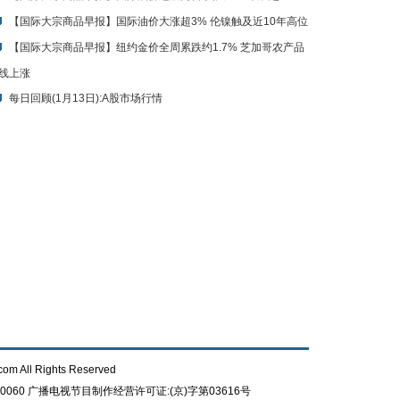
【国际大宗商品早报】国际油价大涨超3% 伦镍触及近10年高位
【国际大宗商品早报】纽约金价全周累跌约1.7% 芝加哥农产品
线上涨
每日回顾(1月13日):A股市场行情
com All Rights Reserved
0060
广播电视节目制作经营许可证:(京)字第03616号