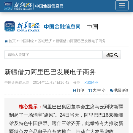
展
开
或
中国
折
叠
首页
>
中国财经
>
区域经济
> 新疆借力阿里巴巴发展电子商务
导
航
新疆借力阿里巴巴发展电子商务
中国金融信息网
2014年11月24日16:42
分类：
区域经济
打印
大
中
小
我要评论
核心提示：
阿里巴巴集团董事会主席马云到访新疆
刮起了一场淘宝“旋风”。24日当天，阿里巴巴1688新疆
馆及特色中国伊犁、喀什三馆齐开，此举将有力推动新
疆特色农产品电子商务的推广，带动广大农民增收。