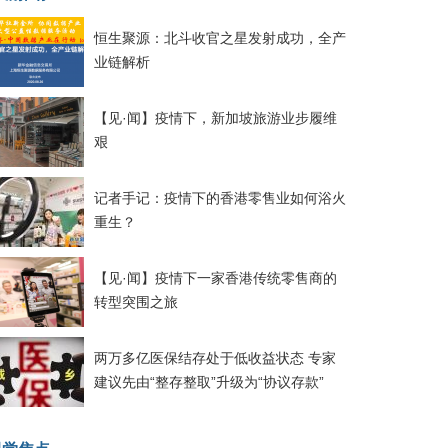
恒生聚源：北斗收官之星发射成功，全产
业链解析
【见·闻】疫情下，新加坡旅游业步履维
艰
记者手记：疫情下的香港零售业如何浴火
重生？
【见·闻】疫情下一家香港传统零售商的
转型突围之旅
两万多亿医保结存处于低收益状态 专家
建议先由“整存整取”升级为“协议存款”