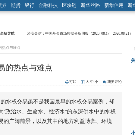
债券
期货
银行
金融科技
区块链
新华丝路
新华信用
新
全站导航
济安金信：中国基金市场数据分析周报（2020. 08.17—2020.08.21）
【见·闻】疫情下，新加坡旅游业步履维艰
的热点与难点
记者手记：疫情下的香港零售业如何浴火重生？
【见·闻】疫情下一家香港传统零售商的转型突围之旅
济安金信：中国基金市场数据分析周报（2020. 07.27—2020.07.31）
易的热点与难点
【新华财经调查】同业存单、结构性存款玩起“跷跷板” 结构性失衡
在“隐秘的角落”
央行公开市场净投放300亿元 短端资金利率明显下行
打印
大
中
小
我要评论
基本面及股市双轮冲击 债市回调十年期债表现最弱
沥青期货连续两日涨逾3% 沪银及两粕涨势喜人
水的水权交易虽不是我国最早的水权交易案例，却
恒生聚源：北斗收官之星发射成功，全产业链解析
为“政治水、生命水、经济水”的东深供水中的水权
易的广阔前景，以及其中的地方利益博弈、环境