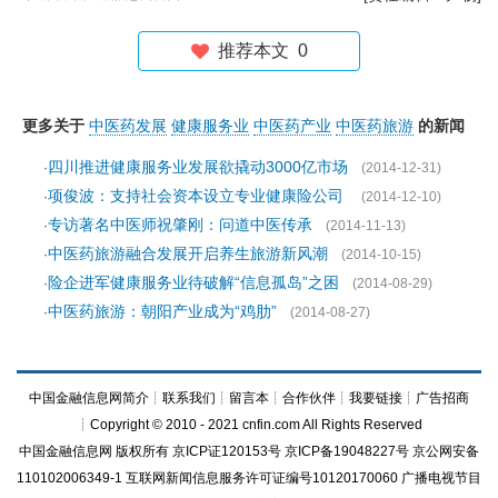
推荐本文
0
更多关于
中医药发展
健康服务业
中医药产业
中医药旅游
的新闻
四川推进健康服务业发展欲撬动3000亿市场
·
(2014-12-31)
项俊波：支持社会资本设立专业健康险公司
·
(2014-12-10)
专访著名中医师祝肇刚：问道中医传承
·
(2014-11-13)
中医药旅游融合发展开启养生旅游新风潮
·
(2014-10-15)
险企进军健康服务业待破解“信息孤岛”之困
·
(2014-08-29)
中医药旅游：朝阳产业成为“鸡肋”
·
(2014-08-27)
中国金融信息网简介
┊
联系我们
┊
留言本
┊
合作伙伴
┊
我要链接
┊
广告招商
┊Copyright © 2010 - 2021 cnfin.com All Rights Reserved
中国金融信息网
版权所有
京ICP证120153号
京ICP备19048227号 京公网安备
110102006349-1 互联网新闻信息服务许可证编号10120170060
广播电视节目