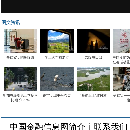
图文资讯
菲律宾：防疫降级
坐上火车看老挝
吉隆坡日出
中国疫苗为
社会活动重
新加坡经济第三季度同
南宁：城中生态美
“海岸卫士”红树林
菲律宾——
比增长6.5%
物
中国金融信息网简介
┊
联系我们