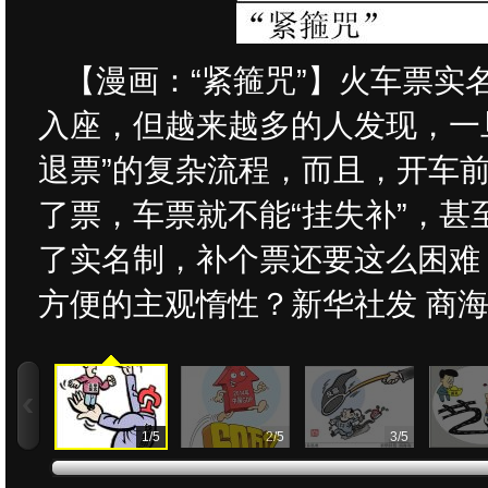
【漫画：“紧箍咒”】火车票
入座，但越来越多的人发现，一
退票”的复杂流程，而且，开车前
了票，车票就不能“挂失补”，
了实名制，补个票还要这么困难
方便的主观惰性？新华社发 商海
1
/
5
2
/
5
3
/
5