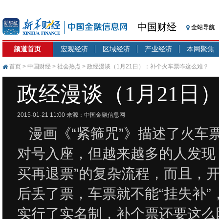
中国财经
全站导航
频道首页
宏观经济
区域经济
产业经济
本网聚焦
首页
>
中国财经
>
社会热点
> 政经漫谈（1月21日）：补个火车票咋这么难？
政经漫谈（1月21日
2015-01-21 11:00
来源：中国金融信息网
漫画《“紧箍咒”》描述了火
对号入座，但越来越多的人发现
买再退票”的复杂流程，而且，开
后丢了票，车票就不能“挂失补
实行了实名制，补个票还要这么