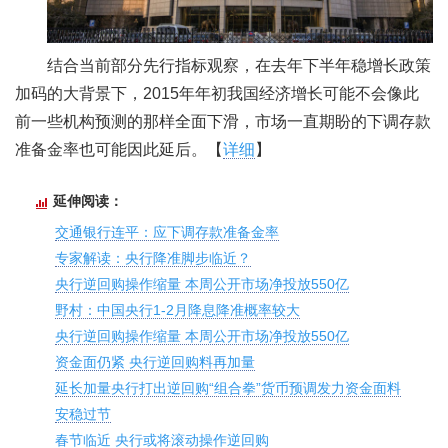
结合当前部分先行指标观察，在去年下半年稳增长政策
加码的大背景下，2015年年初我国经济增长可能不会像此
前一些机构预测的那样全面下滑，市场一直期盼的下调存款
准备金率也可能因此延后。【
详细
】
延伸阅读：
交通银行连平：应下调存款准备金率
专家解读：央行降准脚步临近？
央行逆回购操作缩量 本周公开市场净投放550亿
野村：中国央行1-2月降息降准概率较大
央行逆回购操作缩量 本周公开市场净投放550亿
资金面仍紧 央行逆回购料再加量
延长加量央行打出逆回购“组合拳”货币预调发力资金面料
安稳过节
春节临近 央行或将滚动操作逆回购