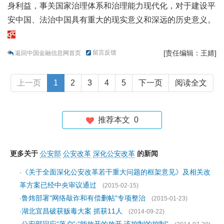
身利益，事关国家治理体系和治理能力现代化，对于建设平
安中国、法治中国具有重大的现实意义和深远的历史意义。
留言反馈
[责任编辑：王婧]
返回中国金融信息网首页
上一页
1
2
3
4
5
下一页
阅读全文
推荐本文
0
更多关于
公安部
公安改革
深化公安改革
的新闻
《关于全面深化公安改革若干重大问题的框架意见》及相关改
·
革方案已经中央审议通过
(2015-02-15)
鲁炜部署"网络敲诈和有偿删帖"专项整治
·
(2015-01-23)
湖北宜昌破获贩毒大案 抓获11人
·
(2014-09-22)