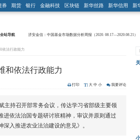
债券
期货
银行
金融科技
区块链
新华丝路
新华信用
新
全站导航
济安金信：中国基金市场数据分析周报（2020. 08.17—2020.08.21）
【见·闻】疫情下，新加坡旅游业步履维艰
和依法行政能力
记者手记：疫情下的香港零售业如何浴火重生？
【见·闻】疫情下一家香港传统零售商的转型突围之旅
济安金信：中国基金市场数据分析周报（2020. 07.27—2020.07.31）
维和依法行政能力
【新华财经调查】同业存单、结构性存款玩起“跷跷板” 结构性失衡
在“隐秘的角落”
央行公开市场净投放300亿元 短端资金利率明显下行
打印
大
中
小
我要评论
基本面及股市双轮冲击 债市回调十年期债表现最弱
沥青期货连续两日涨逾3% 沪银及两粕涨势喜人
长赋主持召开部常务会议，传达学习省部级主要领
恒生聚源：北斗收官之星发射成功，全产业链解析
推进依法治国专题研讨班精神，审议并原则通过
神深入推进农业法治建设的意见》。