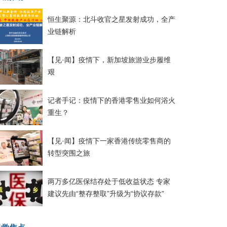
恒生聚源：北斗收官之星发射成功，全产
业链解析
【见·闻】疫情下，新加坡旅游业步履维
艰
记者手记：疫情下的香港零售业如何浴火
重生？
【见·闻】疫情下一家香港传统零售商的
转型突围之旅
两万多亿医保结存处于低收益状态 专家
建议先由“整存整取”升级为“协议存款”