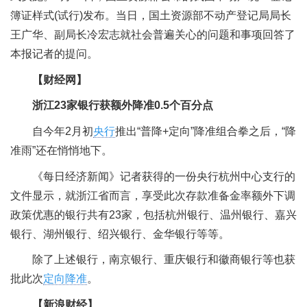
簿证样式(试行)发布。当日，国土资源部不动产登记局局长
王广华、副局长冷宏志就社会普遍关心的问题和事项回答了
本报记者的提问。
【财经网】
浙江23家银行获额外降准0.5个百分点
自今年2月初
央行
推出“普降+定向”降准组合拳之后，“降
准雨”还在悄悄地下。
《每日经济新闻》记者获得的一份央行杭州中心支行的
文件显示，就浙江省而言，享受此次存款准备金率额外下调
政策优惠的银行共有23家，包括杭州银行、温州银行、嘉兴
银行、湖州银行、绍兴银行、金华银行等等。
除了上述银行，南京银行、重庆银行和徽商银行等也获
批此次
定向降准
。
【新浪财经】