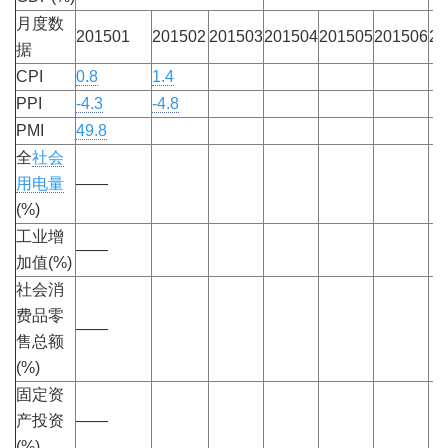
月度数
201501
201502
201503
201504
201505
201506
20
据
CPI
0.8
1.4
PPI
-4.3
-4.8
PMI
49.8
全
社会
用电量
——
(%)
工业增
——
加值(%)
社会消
费品零
——
售总额
(%)
固定资
产投资
——
(%)