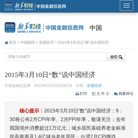
展
开
或
中国
折
叠
首页
>
中国财经
>
宏观经济
> 2015年3月10日“数”说中国经济
导
航
2015年3月10日“数”说中国经济
中国金融信息网
2015年03月10日08:26
分类：
宏观经济
打印
大
中
小
我要评论
核心提示：
2015年3月10日“数”说中国经济：9：
30将公布2月CPI年率、2月PPI年率，敬请关注；去年
我国境外消费超过1万亿元；城乡居民基础养老金标准
提高将惠及1.4亿城乡老年居民；台湾2月CPI微跌