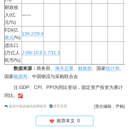
财政收
入(亿
——
元/%)
FDI(亿
139.2/29.4
美元
/%)
进出口
(万亿人
2.09/-10.8
1.7/11.3
民币/%)
数据来源：
商务部、
海关总署
、
财政部
、国家
统计局
、
国家
能源局
、中国物流与采购联合会
注:GDP、CPI、PPI为同比变动，固定资产投资为累计
同比。
留言反馈
[责任编辑：尹杨]
返回中国金融信息网首页
推荐本文
0