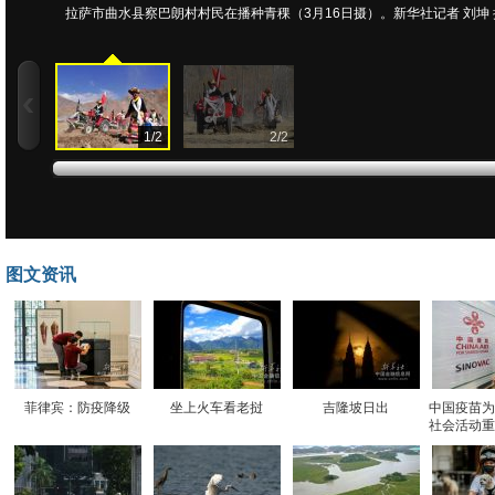
拉萨市曲水县察巴朗村村民在播种青稞（3月16日摄）。新华社记者 刘坤 
1
/
2
2
/
2
图文资讯
菲律宾：防疫降级
坐上火车看老挝
吉隆坡日出
中国疫苗为
社会活动重