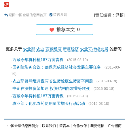
留言反馈
[责任编辑：尹杨]
返回中国金融信息网首页
推荐本文
0
更多关于
农业部
农业
西藏经济
新疆经济
农业可持续发展
的新闻
西藏今年将种植187万亩青稞
·
(2015-03-19)
国务院常务会议：确保完成经济社会发展主要任务
·
(2015-03-
19)
农业部督导组调查两省生猪检疫生猪屠宰问题
·
(2015-03-19)
中企在澳投资望加速 投资结构向农业等转变
·
(2015-03-18)
西藏今年将种植187万亩青稞
·
(2015-03-18)
农业部：化肥农药使用量零增长行动启动
·
(2015-03-18)
中国金融信息网简介
┊
联系我们
┊
留言本
┊
合作伙伴
┊
我要链接
┊
广告招商