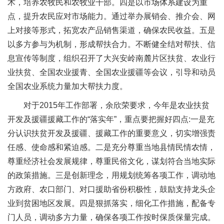
术，培养农牧民和农牧业干部。四是以市场体系建设为重
点，提升农民应对市场能力。通过举办展销会、推介会、网
上对接等形式，拓宽农产品销售渠道，确保农民收益。五是
以多方参与为机制，形成帮扶合力。不断健全结对帮扶、信
息宣传等制度，组织召开了大兴安岭南麓片区扶贫、农业行
业扶贫、全国农业援青、全国农业援疆等会议，引导和动员
全国农业系统力量加大帮扶力度。
对于2015年工作部署，余欣荣要求，今年是农业扶贫
开发及援疆援藏工作的“落实年”，重点要把握好四点:一是充
分认识扶贫开发及援疆、援藏工作的重要意义，切实增强责
任感、使命感和紧迫感。二是充分尊重当地县情民情农情，
尊重经济社会发展规律，尊重民俗文化，谋划符合当地实际
的政策措施。三是创新理念，用规划统筹各项工作，调动地
方政府、农口部门、对口援助省份积极性，鼓励支持龙头企
业到贫困地区发展。四是狠抓落实，细化工作措施，配备专
门人员，调动多方力量，确保各项工作按时保质保量完成。