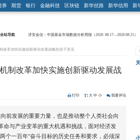
债券
期货
银行
金融科技
区块链
新华丝路
新华信用
新
济安金信：中国基金市场数据分析周报（2020. 08.17—2020.08.21）
全站导航
【见·闻】疫情下，新加坡旅游业步履维艰
记者手记：疫情下的香港零售业如何浴火重生？
机制改革加快实施创新驱动发展战略的若干意见
【见·闻】疫情下一家香港传统零售商的转型突围之旅
济安金信：中国基金市场数据分析周报（2020. 07.27—2020.07.31）
制机制改革加快实施创新驱动发展战
【新华财经调查】同业存单、结构性存款玩起“跷跷板” 结构性失衡
在“隐秘的角落”
央行公开市场净投放300亿元 短端资金利率明显下行
基本面及股市双轮冲击 债市回调十年期债表现最弱
沥青期货连续两日涨逾3% 沪银及两粕涨势喜人
打印
大
中
小
我要评论
恒生聚源：北斗收官之星发射成功，全产业链解析
济安金信：中国基金市场数据分析周报（2020. 08.17—2020.08.21）
族向前发展的重要力量，也是推动整个人类社会向
革命与产业变革的重大机遇和挑战，面对经济发
“两个一百年”奋斗目标的历史任务和要求，必须深