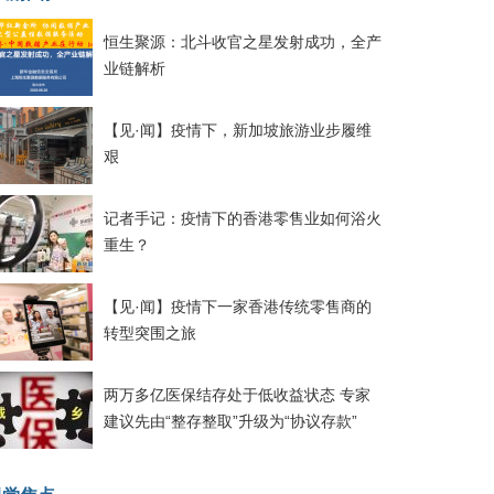
恒生聚源：北斗收官之星发射成功，全产
业链解析
【见·闻】疫情下，新加坡旅游业步履维
艰
记者手记：疫情下的香港零售业如何浴火
重生？
【见·闻】疫情下一家香港传统零售商的
转型突围之旅
两万多亿医保结存处于低收益状态 专家
建议先由“整存整取”升级为“协议存款”