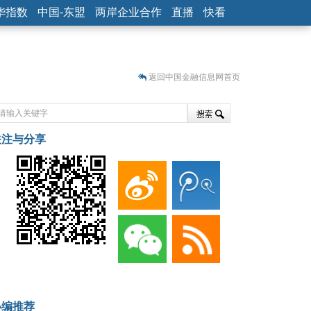
华指数
中国-东盟
两岸企业合作
直播
快看
返回中国金融信息网首页
关注与分享
藏
小编推荐