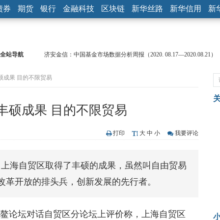
债券
期货
银行
金融科技
区块链
新华丝路
新华信用
新
全站导航
济安金信：中国基金市场数据分析周报（2020. 08.17—2020.08.21）
【见·闻】疫情下，新加坡旅游业步履维艰
硕成果 目的不限贸易
记者手记：疫情下的香港零售业如何浴火重生？
【见·闻】疫情下一家香港传统零售商的转型突围之旅
济安金信：中国基金市场数据分析周报（2020. 07.27—2020.07.31）
丰硕成果 目的不限贸易
【新华财经调查】同业存单、结构性存款玩起“跷跷板” 结构性失衡
在“隐秘的角落”
央行公开市场净投放300亿元 短端资金利率明显下行
打印
大
中
小
我要评论
基本面及股市双轮冲击 债市回调十年期债表现最弱
沥青期货连续两日涨逾3% 沪银及两粕涨势喜人
，上海自贸区取得了丰硕的成果，虽然叫自由贸易
恒生聚源：北斗收官之星发射成功，全产业链解析
改革开放的排头兵，创新发展的先行者。
博鳌论坛对话自贸区分论坛上评价称，上海自贸区