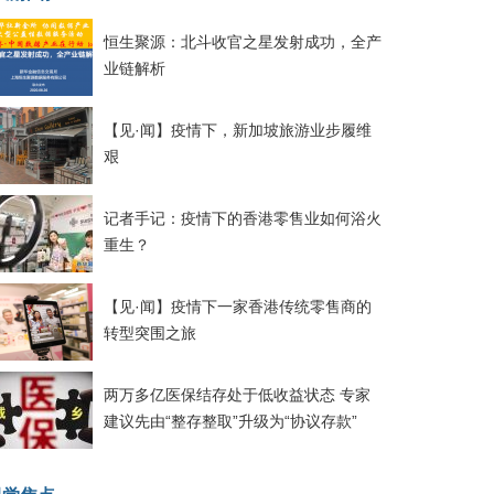
恒生聚源：北斗收官之星发射成功，全产
业链解析
【见·闻】疫情下，新加坡旅游业步履维
艰
记者手记：疫情下的香港零售业如何浴火
重生？
【见·闻】疫情下一家香港传统零售商的
转型突围之旅
两万多亿医保结存处于低收益状态 专家
建议先由“整存整取”升级为“协议存款”