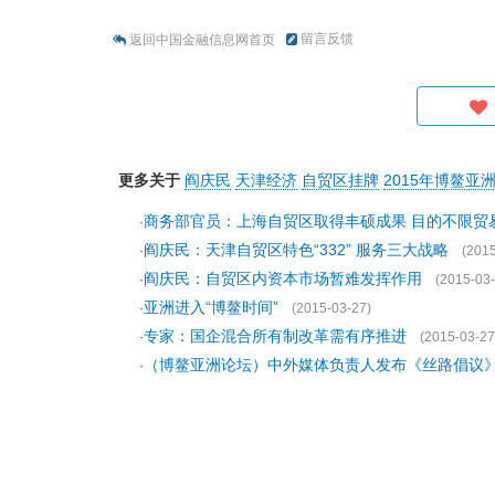
留言反馈
返回中国金融信息网首页
更多关于
阎庆民
天津经济
自贸区挂牌
2015年博鳌亚
商务部官员：上海自贸区取得丰硕成果 目的不限贸
·
阎庆民：天津自贸区特色“332” 服务三大战略
·
(2015
阎庆民：自贸区内资本市场暂难发挥作用
·
(2015-03-
亚洲进入“博鳌时间”
·
(2015-03-27)
专家：国企混合所有制改革需有序推进
·
(2015-03-27
（博鳌亚洲论坛）中外媒体负责人发布《丝路倡议
·