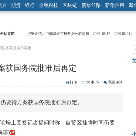
债券
期货
银行
金融科技
区块链
新华丝路
新华信用
新
全站导航
济安金信：中国基金市场数据分析周报（2020. 08.17—2020.08.21）
【见·闻】疫情下，新加坡旅游业步履维艰
获国务院批准后再定
记者手记：疫情下的香港零售业如何浴火重生？
【见·闻】疫情下一家香港传统零售商的转型突围之旅
济安金信：中国基金市场数据分析周报（2020. 07.27—2020.07.31）
案获国务院批准后再定
【新华财经调查】同业存单、结构性存款玩起“跷跷板” 结构性失衡
在“隐秘的角落”
央行公开市场净投放300亿元 短端资金利率明显下行
打印
大
中
小
我要评论
基本面及股市双轮冲击 债市回调十年期债表现最弱
沥青期货连续两日涨逾3% 沪银及两粕涨势喜人
间仍要待方案获国务院批准后再定。
恒生聚源：北斗收官之星发射成功，全产业链解析
鳌论坛上回答记者提问时称，自贸区挂牌时间仍要
隅琼)