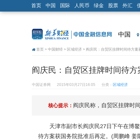
首页
中国
国际
人民币
绿金
股票
外汇
中国
首页
>
中国财经
>
区域经济
> 阎庆民：自贸区挂牌时间待方案
阎庆民：自贸区挂牌时间待方
中国证券网
2015年03月27日16:05
分类：
区域经济
阎庆民称，自贸区挂牌时
核心提示：
天津市副市长阎庆民27日下午在博
待方案获国务院批准后再定。(周鹏峰 姜