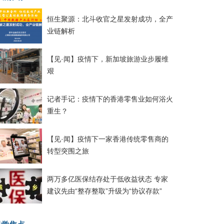
恒生聚源：北斗收官之星发射成功，全产
业链解析
【见·闻】疫情下，新加坡旅游业步履维
艰
记者手记：疫情下的香港零售业如何浴火
重生？
【见·闻】疫情下一家香港传统零售商的
转型突围之旅
两万多亿医保结存处于低收益状态 专家
建议先由“整存整取”升级为“协议存款”