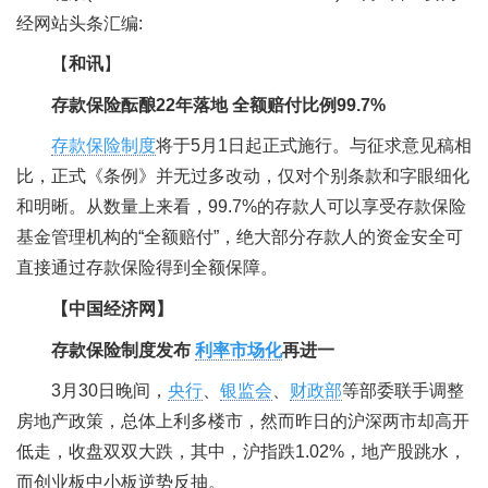
经网站头条汇编:
【
和讯
】
存款保险酝酿22年落地 全额赔付比例99.7%
存款保险制度
将于5月1日起正式施行。与征求意见稿相
比，正式《条例》并无过多改动，仅对个别条款和字眼细化
和明晰。从数量上来看，99.7%的存款人可以享受存款保险
基金管理机构的“全额赔付”，绝大部分存款人的资金安全可
直接通过存款保险得到全额保障。
【中国经济网】
存款保险制度发布
利率市场化
再进一
3月30日晚间，
央行
、
银监会
、
财政部
等部委联手调整
房地产政策，总体上利多楼市，然而昨日的沪深两市却高开
低走，收盘双双大跌，其中，沪指跌1.02%，地产股跳水，
而创业板中小板逆势反抽。