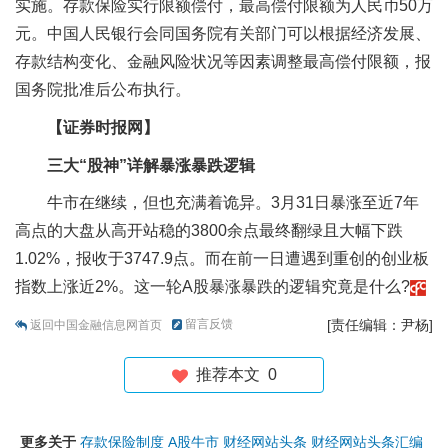
实施。存款保险实行限额偿付，最高偿付限额为人民币50万
元。中国人民银行会同国务院有关部门可以根据经济发展、
存款结构变化、金融风险状况等因素调整最高偿付限额，报
国务院批准后公布执行。
【证券时报网】
三大“股神”详解暴涨暴跌逻辑
牛市在继续，但也充满着诡异。3月31日暴涨至近7年
高点的大盘从高开站稳的3800余点最终翻绿且大幅下跌
1.02%，报收于3747.9点。而在前一日遭遇到重创的创业板
指数上涨近2%。这一轮A股暴涨暴跌的逻辑究竟是什么?
留言反馈
[责任编辑：尹杨]
返回中国金融信息网首页
推荐本文
0
更多关于
存款保险制度
A股牛市
财经网站头条
财经网站头条汇编