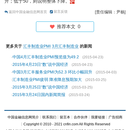
升；低于50，则说明整体下降。
留言反馈
[责任编辑：尹杨]
返回中国金融信息网首页
推荐本文
0
更多关于
汇丰制造业PMI
3月汇丰制造业
的新闻
中国4月汇丰制造业PMI预览值为49.2
·
(2015-04-23)
2015年4月23日“数”说中国经济
·
(2015-04-23)
中国3月汇丰服务业PMI为52.3 环比小幅回升
·
(2015-04-03)
汇丰制造业PMI疲弱 降准降息预期加大
·
(2015-03-25)
2015年3月25日“数”说中国经济
·
(2015-03-25)
2015年3月24日国内新闻简报
·
(2015-03-24)
中国金融信息网简介
┊
联系我们
┊
留言本
┊
合作伙伴
┊
我要链接
┊
广告招商
┊Copyright © 2010 - 2021 cnfin.com All Rights Reserved