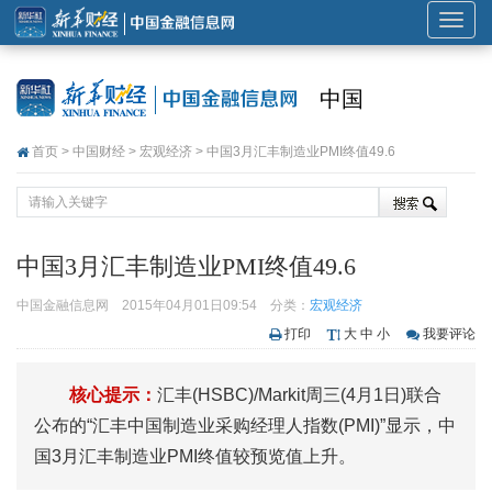
展
开
或
中国
折
叠
首页
>
中国财经
>
宏观经济
> 中国3月汇丰制造业PMI终值49.6
导
航
中国3月汇丰制造业PMI终值49.6
中国金融信息网
2015年04月01日09:54
分类：
宏观经济
打印
大
中
小
我要评论
核心提示：
汇丰(HSBC)/Markit周三(4月1日)联合
公布的“汇丰中国制造业采购经理人指数(PMI)”显示，中
国3月汇丰制造业PMI终值较预览值上升。