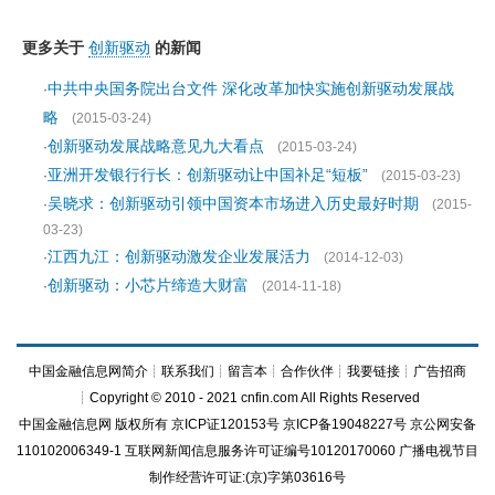
更多关于
创新驱动
的新闻
中共中央国务院出台文件 深化改革加快实施创新驱动发展战
·
略
(2015-03-24)
创新驱动发展战略意见九大看点
·
(2015-03-24)
亚洲开发银行行长：创新驱动让中国补足“短板”
·
(2015-03-23)
吴晓求：创新驱动引领中国资本市场进入历史最好时期
·
(2015-
03-23)
江西九江：创新驱动激发企业发展活力
·
(2014-12-03)
创新驱动：小芯片缔造大财富
·
(2014-11-18)
中国金融信息网简介
┊
联系我们
┊
留言本
┊
合作伙伴
┊
我要链接
┊
广告招商
┊Copyright © 2010 - 2021 cnfin.com All Rights Reserved
中国金融信息网
版权所有
京ICP证120153号
京ICP备19048227号 京公网安备
110102006349-1 互联网新闻信息服务许可证编号10120170060
广播电视节目
制作经营许可证:(京)字第03616号