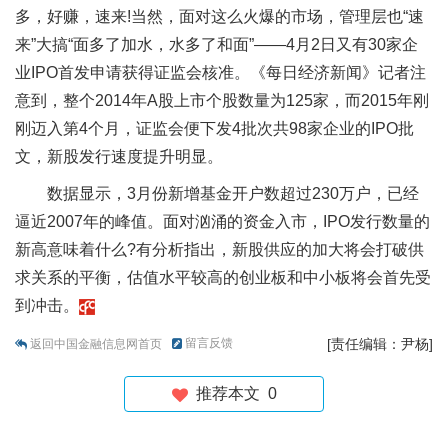
多，好赚，速来!当然，面对这么火爆的市场，管理层也“速
来”大搞“面多了加水，水多了和面”——4月2日又有30家企
业IPO首发申请获得证监会核准。《每日经济新闻》记者注
意到，整个2014年A股上市个股数量为125家，而2015年刚
刚迈入第4个月，证监会便下发4批次共98家企业的IPO批
文，新股发行速度提升明显。
数据显示，3月份新增基金开户数超过230万户，已经
逼近2007年的峰值。面对汹涌的资金入市，IPO发行数量的
新高意味着什么?有分析指出，新股供应的加大将会打破供
求关系的平衡，估值水平较高的创业板和中小板将会首先受
到冲击。
留言反馈
[责任编辑：尹杨]
返回中国金融信息网首页
推荐本文
0