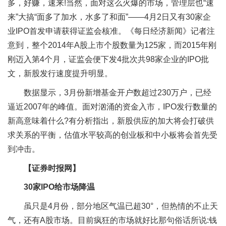
多，好赚，速来!当然，面对这么火爆的市场，管理层也“速
来”大搞“面多了加水，水多了和面”——4月2日又有30家企
业IPO首发申请获得证监会核准。《每日经济新闻》记者注
意到，整个2014年A股上市个股数量为125家，而2015年刚
刚迈入第4个月，证监会便下发4批次共98家企业的IPO批
文，新股发行速度提升明显。
数据显示，3月份新增基金开户数超过230万户，已经
逼近2007年的峰值。面对汹涌的资金入市，IPO发行数量的
新高意味着什么?有分析指出，新股供应的加大将会打破供
求关系的平衡，估值水平较高的创业板和中小板将会首先受
到冲击。
【证券时报网】
30家IPO给市场降温
虽只是4月份，部分地区气温已超30°，但热情的不止天
气，还有A股市场。目前疯狂的市场就好比那句俗话所说:钱