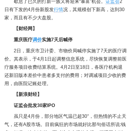
歇息了已久的打新一族又将迎来“暴富”机会。
证监会
2
日有下发的4月份新股发
行情
况，其规模创下新高，达到30
家，而且有不少大盘股。
【财经网】
重庆医疗
调价
实施7天后喊停
2日，重庆市卫计委、市物价局喊停实施了7天的医疗调
价。其表示，于4月1日起调整信息系统，尽快恢复调整前医
疗服务项目收费结算系统。4月2日至18日，各医疗机构退
还新旧版本差价中患者多支付的费用；对调减项目少收的费
用，由医院记账处理。
【新浪财经】
证监会批发30家IPO
虽只是4月份，部分地区气温已超30°，但热情的不止天
气，还有A股市场。目前疯狂的市场就好比那句俗话所说:钱