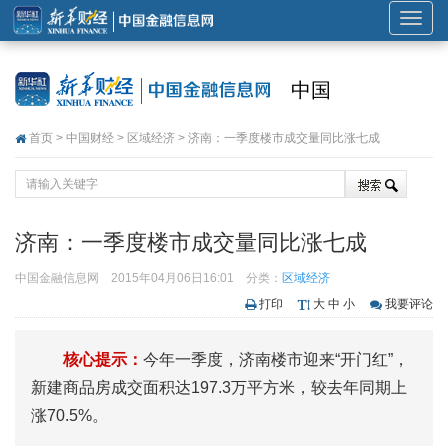
展
开
或
中国
折
叠
首页
>
中国财经
>
区域经济
> 济南：一季度楼市成交量同比涨七成
导
航
济南：一季度楼市成交量同比涨七成
中国金融信息网
2015年04月06日16:01
分类：
区域经济
打印
大
中
小
我要评论
核心提示：
今年一季度，济南楼市迎来“开门红”，
新建商品房成交面积达197.3万平方米，较去年同期上
涨70.5%。