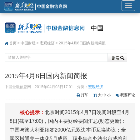
展
开
或
中国
折
叠
首页
>
中国财经
>
宏观经济
> 2015年4月8日国内新闻简报
导
航
2015年4月8日国内新闻简报
中国金融信息网
2015年04月08日17:01
分类：
宏观经济
打印
大
中
小
我要评论
核心提示：
北京时间2015年4月7日晚间时段至4月
8日(截至17:00)，国内主要财经要闻汇总(动态更新)：
中国与澳大利亚续签2000亿元双边本币互换协议；全
国区域通关一体化5月成形；职业年金办法出台或将利