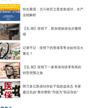
恒生聚源：北斗收官之星发射成功，全产
业链解析
【见·闻】疫情下，新加坡旅游业步履维
艰
记者手记：疫情下的香港零售业如何浴火
重生？
【见·闻】疫情下一家香港传统零售商的
转型突围之旅
两万多亿医保结存处于低收益状态 专家
建议先由“整存整取”升级为“协议存款”