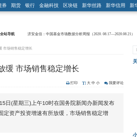
债券
期货
银行
金融科技
区块链
新华丝路
新华信用
新
全站导航
济安金信：中国基金市场数据分析周报（2020. 08.17—2020.08.21）
【见·闻】疫情下，新加坡旅游业步履维艰
缓 市场销售稳定增长
记者手记：疫情下的香港零售业如何浴火重生？
【见·闻】疫情下一家香港传统零售商的转型突围之旅
济安金信：中国基金市场数据分析周报（2020. 07.27—2020.07.31）
放缓 市场销售稳定增长
【新华财经调查】同业存单、结构性存款玩起“跷跷板” 结构性失衡
在“隐秘的角落”
央行公开市场净投放300亿元 短端资金利率明显下行
打印
大
中
小
我要评论
基本面及股市双轮冲击 债市回调十年期债表现最弱
沥青期货连续两日涨逾3% 沪银及两粕涨势喜人
月15日(星期三)上午10时在国务院新闻办新闻发布
恒生聚源：北斗收官之星发射成功，全产业链解析
固定资产投资增速有所放缓，市场销售稳定增