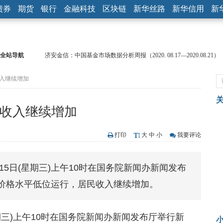
债券
期货
银行
金融科技
区块链
新华丝路
新华信用
新
全站导航
济安金信：中国基金市场数据分析周报（2020. 08.17—2020.08.21）
【见·闻】疫情下，新加坡旅游业步履维艰
收入继续增加
记者手记：疫情下的香港零售业如何浴火重生？
【见·闻】疫情下一家香港传统零售商的转型突围之旅
济安金信：中国基金市场数据分析周报（2020. 07.27—2020.07.31）
民收入继续增加
【新华财经调查】同业存单、结构性存款玩起“跷跷板” 结构性失衡
在“隐秘的角落”
央行公开市场净投放300亿元 短端资金利率明显下行
打印
大
中
小
我要评论
基本面及股市双轮冲击 债市回调十年期债表现最弱
沥青期货连续两日涨逾3% 沪银及两粕涨势喜人
月15日(星期三)上午10时在国务院新闻办新闻发布
恒生聚源：北斗收官之星发射成功，全产业链解析
价格水平低位运行，居民收入继续增加。
星期三)上午10时在国务院新闻办新闻发布厅举行新