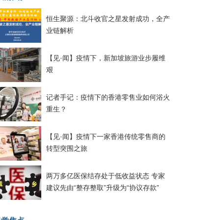
恒生聚源：北斗收官之星发射成功，全产
业链解析
【见·闻】疫情下，新加坡旅游业步履维
艰
记者手记：疫情下的香港零售业如何浴火
重生？
【见·闻】疫情下一家香港传统零售商的
转型突围之旅
两万多亿医保结存处于低收益状态 专家
建议先由“整存整取”升级为“协议存款”