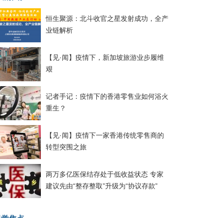
恒生聚源：北斗收官之星发射成功，全产
业链解析
【见·闻】疫情下，新加坡旅游业步履维
艰
记者手记：疫情下的香港零售业如何浴火
重生？
【见·闻】疫情下一家香港传统零售商的
转型突围之旅
两万多亿医保结存处于低收益状态 专家
建议先由“整存整取”升级为“协议存款”