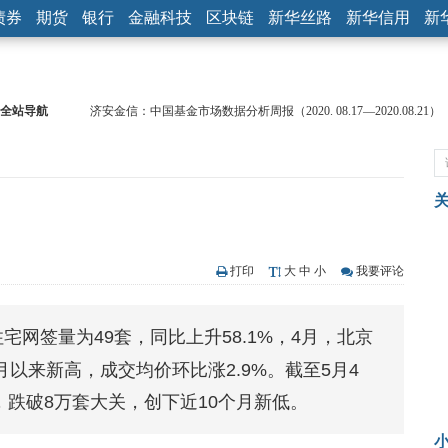
债券
期货
银行
金融科技
区块链
新华丝路
新华信用
新
全站导航
济安金信：中国基金市场数据分析周报（2020. 08.17—2020.08.21）
【见·闻】疫情下，新加坡旅游业步履维艰
记者手记：疫情下的香港零售业如何浴火重生？
【见·闻】疫情下一家香港传统零售商的转型突围之旅
济安金信：中国基金市场数据分析周报（2020. 07.27—2020.07.31）
【新华财经调查】同业存单、结构性存款玩起“跷跷板” 结构性失衡
在“隐秘的角落”
央行公开市场净投放300亿元 短端资金利率明显下行
打印
大
中
小
我要评论
基本面及股市双轮冲击 债市回调十年期债表现最弱
沥青期货连续两日涨逾3% 沪银及两粕涨势喜人
住宅网签量为49套，同比上升58.1%，4月，北京
恒生聚源：北斗收官之星发射成功，全产业链解析
月以来新高，成交均价环比涨2.9%。截至5月4
，跌破8万套大关，创下近10个月新低。