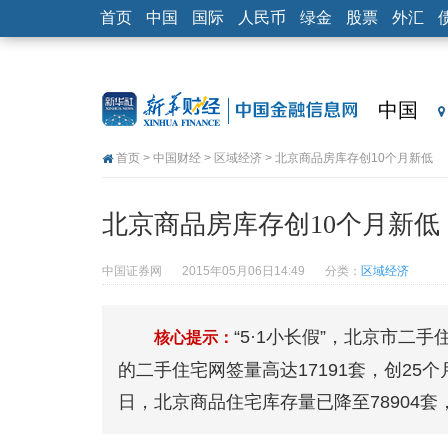
首页
中国
国际
人民币
绿金
股票
外汇
中国
首页
>
中国财经
>
区域经济
> 北京商品房库存创10个月新低
北京商品房库存创10个月新低
中国证券网
2015年05月06日14:49
分类：
区域经济
“5·1小长假”，北京市二手
核心提示：
的二手住宅网签量高达17191套，创25个
日，北京商品住宅库存量已降至78904套