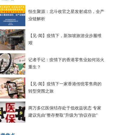
恒生聚源：北斗收官之星发射成功，全产
业链解析
【见·闻】疫情下，新加坡旅游业步履维
艰
记者手记：疫情下的香港零售业如何浴火
重生？
【见·闻】疫情下一家香港传统零售商的
转型突围之旅
两万多亿医保结存处于低收益状态 专家
建议先由“整存整取”升级为“协议存款”