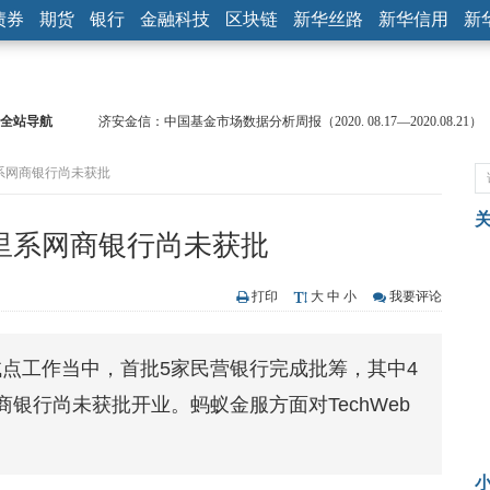
债券
期货
银行
金融科技
区块链
新华丝路
新华信用
新
全站导航
济安金信：中国基金市场数据分析周报（2020. 08.17—2020.08.21）
【见·闻】疫情下，新加坡旅游业步履维艰
里系网商银行尚未获批
记者手记：疫情下的香港零售业如何浴火重生？
【见·闻】疫情下一家香港传统零售商的转型突围之旅
济安金信：中国基金市场数据分析周报（2020. 07.27—2020.07.31）
里系网商银行尚未获批
【新华财经调查】同业存单、结构性存款玩起“跷跷板” 结构性失衡
在“隐秘的角落”
央行公开市场净投放300亿元 短端资金利率明显下行
打印
大
中
小
我要评论
基本面及股市双轮冲击 债市回调十年期债表现最弱
沥青期货连续两日涨逾3% 沪银及两粕涨势喜人
点工作当中，首批5家民营银行完成批筹，其中4
恒生聚源：北斗收官之星发射成功，全产业链解析
银行尚未获批开业。蚂蚁金服方面对TechWeb