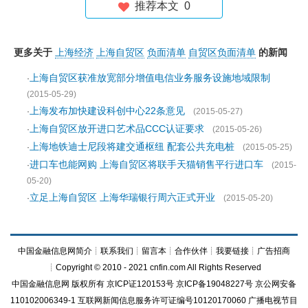
推荐本文
0
更多关于
上海经济
上海自贸区
负面清单
自贸区负面清单
的新闻
上海自贸区获准放宽部分增值电信业务服务设施地域限制
·
(2015-05-29)
上海发布加快建设科创中心22条意见
·
(2015-05-27)
上海自贸区放开进口艺术品CCC认证要求
·
(2015-05-26)
上海地铁迪士尼段将建交通枢纽 配套公共充电桩
·
(2015-05-25)
进口车也能网购 上海自贸区将联手天猫销售平行进口车
·
(2015-
05-20)
立足上海自贸区 上海华瑞银行周六正式开业
·
(2015-05-20)
中国金融信息网简介
┊
联系我们
┊
留言本
┊
合作伙伴
┊
我要链接
┊
广告招商
┊Copyright © 2010 - 2021 cnfin.com All Rights Reserved
中国金融信息网
版权所有
京ICP证120153号
京ICP备19048227号 京公网安备
110102006349-1 互联网新闻信息服务许可证编号10120170060
广播电视节目