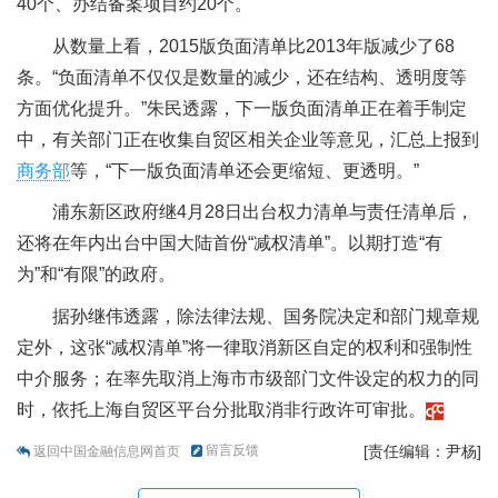
40个、办结备案项目约20个。
从数量上看，2015版负面清单比2013年版减少了68
条。“负面清单不仅仅是数量的减少，还在结构、透明度等
方面优化提升。”朱民透露，下一版负面清单正在着手制定
中，有关部门正在收集自贸区相关企业等意见，汇总上报到
商务部
等，“下一版负面清单还会更缩短、更透明。”
浦东新区政府继4月28日出台权力清单与责任清单后，
还将在年内出台中国大陆首份“减权清单”。以期打造“有
为”和“有限”的政府。
据孙继伟透露，除法律法规、国务院决定和部门规章规
定外，这张“减权清单”将一律取消新区自定的权利和强制性
中介服务；在率先取消上海市市级部门文件设定的权力的同
时，依托上海自贸区平台分批取消非行政许可审批。
留言反馈
[责任编辑：尹杨]
返回中国金融信息网首页