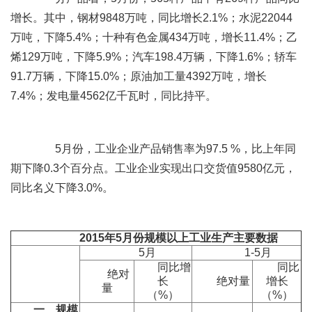
增长。其中，钢材9848万吨，同比增长2.1%；水泥22044
万吨，下降5.4%；十种有色金属434万吨，增长11.4%；乙
烯129万吨，下降5.9%；汽车198.4万辆，下降1.6%；轿车
91.7万辆，下降15.0%；原油加工量4392万吨，增长
7.4%；发电量4562亿千瓦时，同比持平。
5月份，工业企业产品销售率为97.5 %，比上年同
期下降0.3个百分点。工业企业实现出口交货值9580亿元，
同比名义下降3.0%。
2015
年
5
月份规模以上工业生产主要数据
5月
1-5月
同比增
同比
绝对
长
绝对量
增长
量
（%）
（%）
一、规模