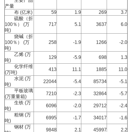
主要产品
产量
布 (亿米)
59
1.9
269
3.7
硫酸（折
100％） (万
717
5.1
3637
6.0
吨)
烧碱（折
100％） (万
258
-1.9
1266
-2.0
吨)
乙烯 (万
129
-5.9
698
1.3
吨)
化学纤维
413
11.1
1885
11.0
(万吨)
水泥 (万
22044
-5.4
85734
-5.1
吨)
平板玻璃
7210
-2.3
32864
-5.7
(万重量箱)
生铁 (万
6096
-2.0
29712
-2.4
吨)
粗钢 (万
6995
-1.7
34017
-1.6
吨)
钢材 (万
9848
2.1
45997
2.2