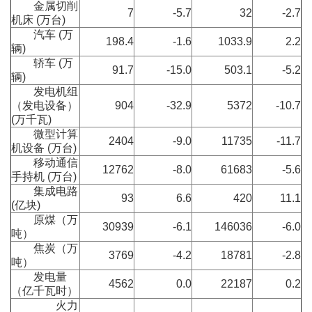
金属切削
7
-5.7
32
-2.7
机床 (万台)
汽车 (万
198.4
-1.6
1033.9
2.2
辆)
轿车 (万
91.7
-15.0
503.1
-5.2
辆)
发电机组
（发电设备）
904
-32.9
5372
-10.7
(万千瓦)
微型计算
2404
-9.0
11735
-11.7
机设备 (万台)
移动通信
12762
-8.0
61683
-5.6
手持机 (万台)
集成电路
93
6.6
420
11.1
(亿块)
原煤（万
30939
-6.1
146036
-6.0
吨）
焦炭（万
3769
-4.2
18781
-2.8
吨）
发电量
4562
0.0
22187
0.2
（亿千瓦时）
火力