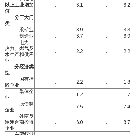
以上工业增加
…
6.1
…
6.2
值
分三大门
类
采矿业
…
3.9
…
3.3
制造业
…
6.7
…
6.9
电力、
热力、燃气及
…
2.2
…
2.2
水生产和供应
业
分经济类
型
国有控
…
2.2
…
1.8
股企业
集体企
…
1.2
…
1.7
业
股份制
…
7.5
…
7.4
企业
外商及
港澳台商投资
…
3.0
…
3.7
企业
主要行业