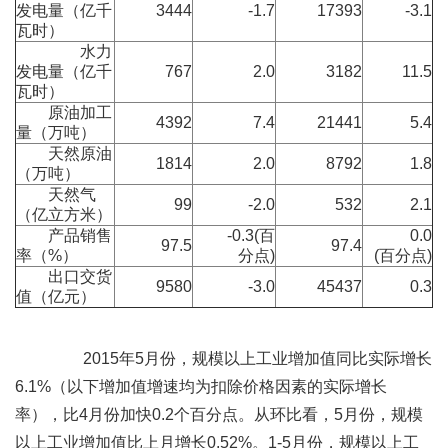
发电量（亿千
3444
-1.7
17393
-3.1
瓦时）
水力
发电量（亿千
767
2.0
3182
11.5
瓦时）
原油加工
4392
7.4
21441
5.4
量（万吨）
天然原油
1814
2.0
8792
1.8
（万吨）
天然气
99
-2.0
532
2.1
（亿立方米）
产品销售
-0.3(百
0.0
97.5
97.4
率（%）
分点)
(百分点)
出口交货
9580
-3.0
45437
0.3
值（亿元）
2015年5月份，规模以上工业增加值同比实际增长
6.1%（以下增加值增速均为扣除价格因素的实际增长
率），比4月份加快0.2个百分点。从环比看，5月份，规模
以上工业增加值比上月增长0.52%。1-5月份，规模以上工