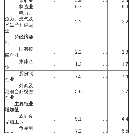
采矿业
…
3.9
…
3.3
制造业
…
6.7
…
6.9
电力、
热力、燃气及
…
2.2
…
2.2
水生产和供应
业
分经济类
型
国有控
…
2.2
…
1.8
股企业
集体企
…
1.2
…
1.7
业
股份制
…
7.5
…
7.4
企业
外商及
港澳台商投资
…
3.0
…
3.7
企业
主要行业
增加值
农副食
…
5.1
…
4.4
品加工业
食品制
…
7.2
…
6.5