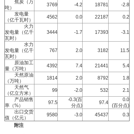
焦炭（万
3769
-4.2
18781
-2.8
吨）
发电量
4562
0.0
22187
0.2
（亿千瓦时）
火力
发电量（亿千
3444
-1.7
17393
-3.1
瓦时）
水力
发电量（亿千
767
2.0
3182
11.5
瓦时）
原油加工
4392
7.4
21441
5.4
量（万吨）
天然原油
1814
2.0
8792
1.8
（万吨）
天然气
99
-2.0
532
2.1
（亿立方米）
产品销售
-0.3(百
0.0
97.5
97.4
率（%）
分点)
(百分点)
出口交货
9580
-3.0
45437
0.3
值（亿元）
附注