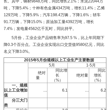
长。其中，钢材9848万吨，同比增长2.1%；水泥22044万
吨，下降5.4%；十种有色金属434万吨，增长11.4%；乙烯
129万吨，下降5.9%；汽车198.4万辆，下降1.6%；轿车
91.7万辆，下降15.0%；原油加工量4392万吨，增长
7.4%；发电量4562亿千瓦时，同比持平。
5月份，工业企业产品销售率为97.5 %，比上年同期下
降0.3个百分点。工业企业实现出口交货值9580亿元，同比
名义下降3.0%。
2015
年
5
月份规模以上工业生产主要数据
5月
1-5月
同比增
同比
绝对
长
绝对量
增长
量
（%）
（%）
一、规模
以上工业增加
…
6.1
…
6.2
值
分三大门
类