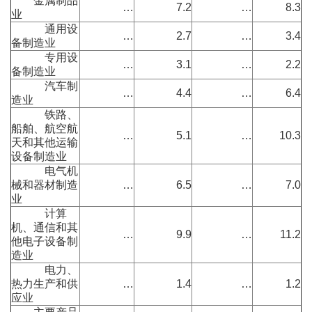
金属制品
…
7.2
…
8.3
业
通用设
…
2.7
…
3.4
备制造业
专用设
…
3.1
…
2.2
备制造业
汽车制
…
4.4
…
6.4
造业
铁路、
船舶、航空航
…
5.1
…
10.3
天和其他运输
设备制造业
电气机
械和器材制造
…
6.5
…
7.0
业
计算
机、通信和其
…
9.9
…
11.2
他电子设备制
造业
电力、
热力生产和供
…
1.4
…
1.2
应业