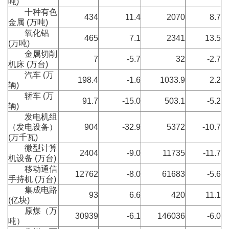
吨)
十种有色
434
11.4
2070
8.7
金属 (万吨)
氧化铝
465
7.1
2341
13.5
(万吨)
金属切削
7
-5.7
32
-2.7
机床 (万台)
汽车 (万
198.4
-1.6
1033.9
2.2
辆)
轿车 (万
91.7
-15.0
503.1
-5.2
辆)
发电机组
（发电设备）
904
-32.9
5372
-10.7
(万千瓦)
微型计算
2404
-9.0
11735
-11.7
机设备 (万台)
移动通信
12762
-8.0
61683
-5.6
手持机 (万台)
集成电路
93
6.6
420
11.1
(亿块)
原煤（万
30939
-6.1
146036
-6.0
吨）