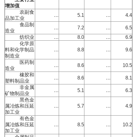
增加值
农副食
…
5.1
…
4.4
品加工业
食品制
…
7.2
…
6.5
造业
纺织业
…
8.0
…
6.9
化学原
料和化学制品
…
8.8
…
9.6
制造业
医药制
…
8.6
…
10.5
造业
橡胶和
…
8.6
…
8.1
塑料制品业
非金属
…
5.1
…
6.3
矿物制品业
黑色金
属冶炼和压延
…
5.7
…
4.9
加工业
有色金
属冶炼和压延
…
8.5
…
10.2
加工业