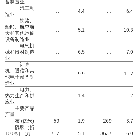
备制造业
汽车制
…
4.4
…
6.4
造业
铁路、
船舶、航空航
…
5.1
…
10.3
天和其他运输
设备制造业
电气机
械和器材制造
…
6.5
…
7.0
业
计算
机、通信和其
…
9.9
…
11.2
他电子设备制
造业
电力、
热力生产和供
…
1.4
…
1.2
应业
主要产品
产量
布 (亿米)
59
1.9
269
3.7
硫酸（折
100％） (万
717
5.1
3637
6.0