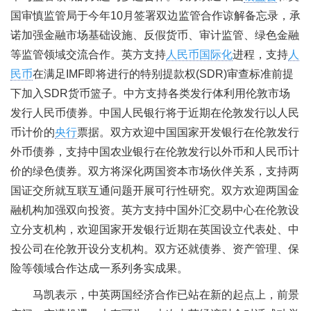
国审慎监管局于今年10月签署双边监管合作谅解备忘录，承
诺加强金融市场基础设施、反假货币、审计监管、绿色金融
等监管领域交流合作。英方支持
人民币国际化
进程，支持
人
民币
在满足IMF即将进行的特别提款权(SDR)审查标准前提
下加入SDR货币篮子。中方支持各类发行体利用伦敦市场
发行人民币债券。中国人民银行将于近期在伦敦发行以人民
币计价的
央行
票据。双方欢迎中国国家开发银行在伦敦发行
外币债券，支持中国农业银行在伦敦发行以外币和人民币计
价的绿色债券。双方将深化两国资本市场伙伴关系，支持两
国证交所就互联互通问题开展可行性研究。双方欢迎两国金
融机构加强双向投资。英方支持中国外汇交易中心在伦敦设
立分支机构，欢迎国家开发银行近期在英国设立代表处、中
投公司在伦敦开设分支机构。双方还就债券、资产管理、保
险等领域合作达成一系列务实成果。
马凯表示，中英两国经济合作已站在新的起点上，前景