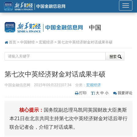
展
开
或
中国
折
叠
首页
>
中国财经
>
宏观经济
> 第七次中英经济财金对话成果丰硕
导
航
第七次中英经济财金对话成果丰硕
中国金融信息网
2015年09月22日07:34
分类：
宏观经济
打印
大
中
小
我要评论
核心提示：
国务院副总理马凯同英国财政大臣奥斯
本21日在北京共同主持第七次中英经济财金对话后举行
联合记者会，介绍了对话成果。