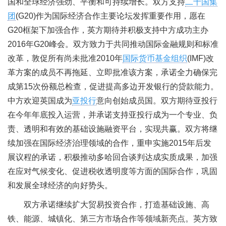
国和全球经济强劲、平衡和可持续增长。双方支持
二十国集
团
(G20)作为国际经济合作主要论坛发挥重要作用，愿在
G20框架下加强合作，英方期待并积极支持中方成功主办
2016年G20峰会。双方致力于共同推动国际金融规则和标准
改革，敦促所有尚未批准2010年
国际货币基金组织
(IMF)改
革方案的成员不再拖延、立即批准该方案，承诺全力确保完
成第15次份额总检查，促进提高多边开发银行的贷款能力。
中方欢迎英国成为
亚投行
意向创始成员国。双方期待亚投行
在今年年底投入运营，并承诺支持亚投行成为一个专业、负
责、透明和有效的基础设施融资平台，实现共赢。双方将继
续加强在国际经济治理领域的合作，重申实施2015年后发
展议程的承诺，积极推动多哈回合谈判达成实质成果，加强
在应对气候变化、促进税收透明度等方面的国际合作，巩固
和发展全球经济的向好势头。
双方承诺继续扩大贸易投资合作，打造基础设施、高
铁、能源、城镇化、第三方市场合作等领域新亮点。英方致