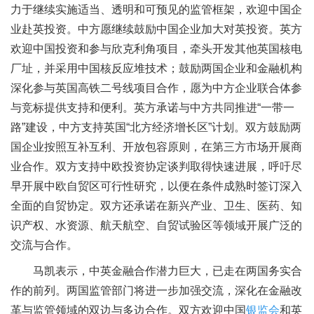
力于继续实施适当、透明和可预见的监管框架，欢迎中国企
业赴英投资。中方愿继续鼓励中国企业加大对英投资。英方
欢迎中国投资和参与欣克利角项目，牵头开发其他英国核电
厂址，并采用中国核反应堆技术；鼓励两国企业和金融机构
深化参与英国高铁二号线项目合作，愿为中方企业联合体参
与竞标提供支持和便利。英方承诺与中方共同推进“一带一
路”建设，中方支持英国“北方经济增长区”计划。双方鼓励两
国企业按照互补互利、开放包容原则，在第三方市场开展商
业合作。双方支持中欧投资协定谈判取得快速进展，呼吁尽
早开展中欧自贸区可行性研究，以便在条件成熟时签订深入
全面的自贸协定。双方还承诺在新兴产业、卫生、医药、知
识产权、水资源、航天航空、自贸试验区等领域开展广泛的
交流与合作。
马凯表示，中英金融合作潜力巨大，已走在两国务实合
作的前列。两国监管部门将进一步加强交流，深化在金融改
革与监管领域的双边与多边合作。双方欢迎中国
银监会
和英