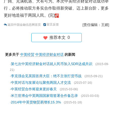
广阔、充满机遇、大有可为。本次中英经济财金对话成功举
行，必将推动双方务实合作取得新突破、迈上新台阶，更多
更好地造福于两国人民。(完)
留言反馈
[责任编辑：王婧]
返回中国金融信息网首页
推荐本文
0
更多关于
中英经贸
中英经济财金对话
的新闻
第七次中英经济财金对话就人民币加入SDR达成共识
·
(2015-09-
21)
李克强会见英国首席大臣：绝不主张打货币战
·
(2015-09-21)
中英对话与发展论坛聚焦两国人才交流
·
(2015-07-16)
中英经贸合作将迎来更好春天
·
(2015-03-06)
米兰世博会中英两国国家馆签署合作备忘录
·
(2015-03-03)
2014年中英货物贸易增长15.3%
·
(2015-01-18)