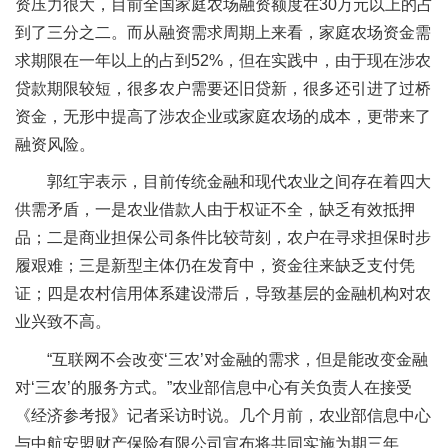
资压力很大，目前全国家庭农场融资额度在30万元以上的占
到了三分之二。而从融资需求周期上来看，家庭农场资金需
求期限在一年以上的占到52%，但在实践中，由于现在涉农
贷款期限较短，很多农户需要还旧贷新，很多还引进了过桥
资金，无形中提高了涉农企业或家庭农场的成本，更带来了
融资风险。
郭红宇表示，目前传统金融和现代农业之间存在着四大
供需矛盾，一是农业借款人由于权证不全，缺乏有效抵押
品；二是商业担保公司条件比较苛刻，农户在寻求担保时步
履艰难；三是新型主体仍在发育中，资金往来缺乏支付凭
证；四是农村信用体系建设滞后，导致基层的金融机构对农
业兴致不高。
“互联网不会改变‘三农’对金融的需求，但是能改变金融
对‘三农’的服务方式。”农业部信息中心有关负责人在接受
《经济参考报》记者采访时说。几个月前，农业部信息中心
与中航安盟财产保险有限公司宣布将共同实施为期三年